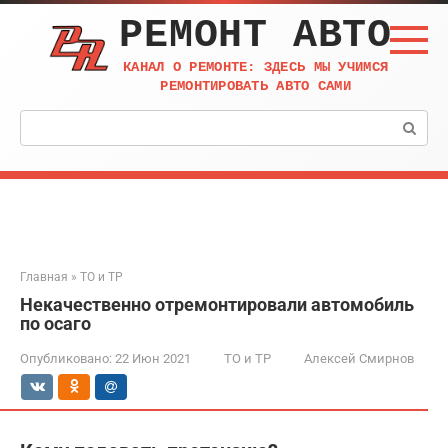
Перейти
РЕМОНТ АВТО
к
контенту
КАНАЛ О РЕМОНТЕ: ЗДЕСЬ МЫ УЧИМСЯ
РЕМОНТИРОВАТЬ АВТО САМИ
Поиск:
Главная
»
ТО и ТР
Некачественно отремонтировали автомобиль
по осаго
Опубликовано:
22 Июн 2021
ТО и ТР
Алексей Смирнов