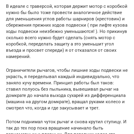
В идеале с траверсой, которая держит мотор с коробкой
нужно бы было тоже провести аналогичное действие
для уменьшения углов работы шарниров (крестовин) и
сбережения прежних ходов подвески ( при лифте кузова
ходы подвески неизбежно уменьшаются! ). Но прикинув
сколько всего нужно будет сделать (снять мотор с
коробкой, переделать защиту а это уменьшит угол
въезда и просвет спереди) я от отказался от своих
намерений.
Ограничители рычагов, чтобы лишние ходы подвески не
украсть, я переделывал каждый индивидуально, что
заняло кучу времени. Принцип работы был таков:
ставил полуось без пыльника, вывешивал рычаг на
домкрате до начала выхода сухарей из дифференциала
(машина на другом домкрате), вращал руками колесо и
смотрел что, когда и где закусывает и трет.
Потом поднимал чуток рычаг и снова крутил ступицу. И
так до тех пор пока вращение начинало быть