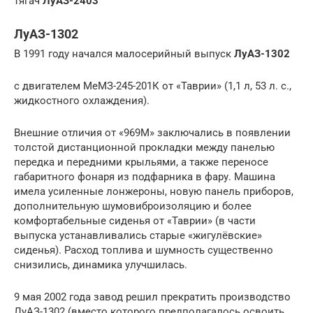
тягач
ЛуАЗ-2403
ЛуАЗ-1302
В 1991 году начался малосерийный выпуск
ЛуАЗ-1302
с двигателем МеМЗ-245-201К от «Таврии» (1,1 л, 53 л. с.,
жидкостного охлаждения).
Внешние отличия от «969М» заключались в появлении
толстой дистанционной прокладки между панелью
передка и передними крыльями, а также переносе
габаритного фонаря из подфарника в фару. Машина
имела усиленные лонжероны, новую панель приборов,
дополнительную шумовиброизоляцию и более
комфортабельные сиденья от «Таврии» (в части
выпуска устанавливались старые «жигулёвские»
сиденья). Расход топлива и шумность существенно
снизились, динамика улучшилась.
9 мая 2002 года завод решил прекратить производство
ЛуАЗ-1302 (вместо которого предполагалось освоить