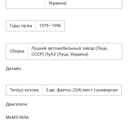
Украина)
Годы пр-ва
1979—1996
Луцкий автомобильный завод (Луцк,
Сборка
СССР) ЛуАЗ (Луцк, Украина)
Дизайн
Тип(ы) кузова
3‑дв. фаэтон (2(4)‑мест.)-универсал
Двигатели
МеМЗ-969А