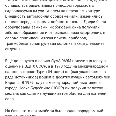
литровым 40-сильным двигателем МеМЗ-969А, однако
оснащалась раздельным приводом тормозов с
гидровакуумным усилителем на переднем контуре.
Внешность автомобиля осовременили: изменились
панели передка, формы лобового стекла. Двери были
оборудованы замками, их боковые окна получили
жёсткое обрамление и открывающиеся «форточки», в
салоне появилась мягкая панель приборов,
травмобезопасная рулевая колонка и «жигулёвские»
сиденья.
Ещё до запуска в серию ЛуАЗ-969М получил высокую
оценку на ВДНХ СССР, а в 1978 году на международном
салоне в городе Турин (Италия) он (как указывается в
ряде источников) вошёл в десятку лучших автомобилей
Европы. В 1979 году на международной выставке в
городе Ческе-Будеёвице (ЧССР) он получил золотую
медаль как один из лучших автомобилей для жителей
села.
На базе этого автомобиля был создан аэродромный