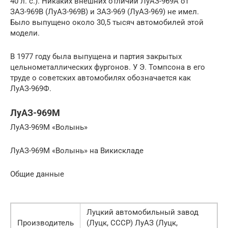
40 л. с.). Никаких внешних отличий ЛуАЗ-969А от
ЗАЗ-969В (ЛуАЗ-969В) и ЗАЗ-969 (ЛуАЗ-969) не имел.
Было выпущено около 30,5 тысяч автомобилей этой
модели.
В 1977 году была выпущена и партия закрытых
цельнометаллических фургонов. У Э. Томпсона в его
труде о советских автомобилях обозначается как
ЛуАЗ-969Ф.
ЛуАЗ-969М
ЛуАЗ-969М «Волынь»
ЛуАЗ-969М «Волынь» на Викискладе
Общие данные
Луцкий автомобильный завод
Производитель
(Луцк, СССР) ЛуАЗ (Луцк,