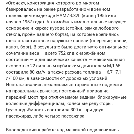
«Огонёк», конструкция которого во многом
базировалась на ранее разработанном военном
плавающем вездеходе НАМИ-032Г (конец 1956 или
начало 1957 года). Автомобиль имел стальные несущее
основание и каркас кузова (стойки, рамка лобового
стекла, проём заднего борта), на которые крепились
стеклопластиковые наружные панели (оперение, двери,
капот, борт). В результате было достигнуто оптимальное
сочетание веса — всего 752 кг в снаряжённом
состоянии — и динамических качеств — максимальная
скорость с 22-сильным ирбитским двигателем МД-65
составила 80 км/ч, а также расхода топлива — 6,7–7,1
л/100 км, в зависимости от дорожных условий.
Использовались независимые торсионные подвески
на продольных рычагах, постоянный привод на
передний мост при отключаемом заднем, блокируемые
колёсные дифференциалы, колёсные редукторы.
Грузоподъёмность составила 300 кг при двух
пассажирах, либо четыре пассажира.
Впоследствии к работе над машиной подключились