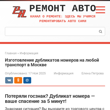
Перейти
РЕМОНТ АВТО
к
контенту
КАНАЛ О РЕМОНТЕ: ЗДЕСЬ МЫ УЧИМСЯ
РЕМОНТИРОВАТЬ АВТО САМИ
Поиск:
Главная
»
Информация
Изготовление дубликатов номеров на любой
транспорт в Москве
Опубликовано:
17 Ноя 2025
Информация
Елена Петрова
Потеряли госзнак? Дубликат номера —
ваше спасение за 5 минут!
Знакомая ситуация? Вы выходите из торгового центра с