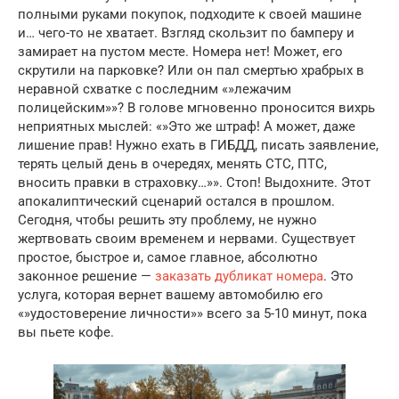
полными руками покупок, подходите к своей машине
и… чего-то не хватает. Взгляд скользит по бамперу и
замирает на пустом месте. Номера нет! Может, его
скрутили на парковке? Или он пал смертью храбрых в
неравной схватке с последним «»лежачим
полицейским»»? В голове мгновенно проносится вихрь
неприятных мыслей: «»Это же штраф! А может, даже
лишение прав! Нужно ехать в ГИБДД, писать заявление,
терять целый день в очередях, менять СТС, ПТС,
вносить правки в страховку…»». Стоп! Выдохните. Этот
апокалиптический сценарий остался в прошлом.
Сегодня, чтобы решить эту проблему, не нужно
жертвовать своим временем и нервами. Существует
простое, быстрое и, самое главное, абсолютно
законное решение —
заказать дубликат номера
. Это
услуга, которая вернет вашему автомобилю его
«»удостоверение личности»» всего за 5-10 минут, пока
вы пьете кофе.