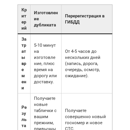
Кр
Изготовлен
ит
Перерегистрация в
ие
ер
ГИБДД
дубликата
ий
За
тр
5-10 минут
ат
на
От 4-5 часов до
ы
изготовле
нескольких дней
вр
ние, плюс
(запись, дорога,
е
время на
очередь, осмотр,
м
дорогу или
ожидание).
ен
доставку.
и
Получаете
новые
Ре
таблички с
Получаете
зу
вашим
совершенно новый
ль
прежним,
госномер и новое
та
привычны
СТС.