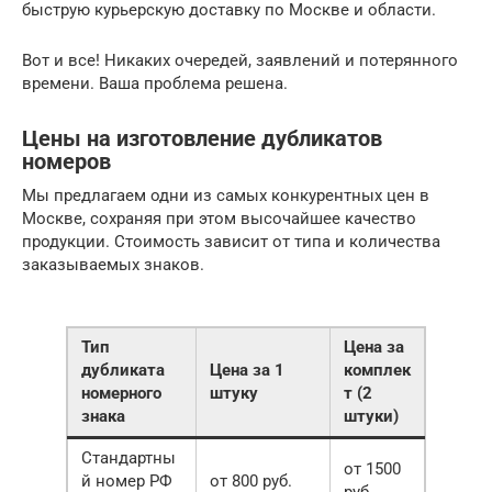
быструю курьерскую доставку по Москве и области.
Вот и все! Никаких очередей, заявлений и потерянного
времени. Ваша проблема решена.
Цены на изготовление дубликатов
номеров
Мы предлагаем одни из самых конкурентных цен в
Москве, сохраняя при этом высочайшее качество
продукции. Стоимость зависит от типа и количества
заказываемых знаков.
Тип
Цена за
дубликата
Цена за 1
комплек
номерного
штуку
т (2
знака
штуки)
Стандартны
от 1500
й номер РФ
от 800 руб.
руб.