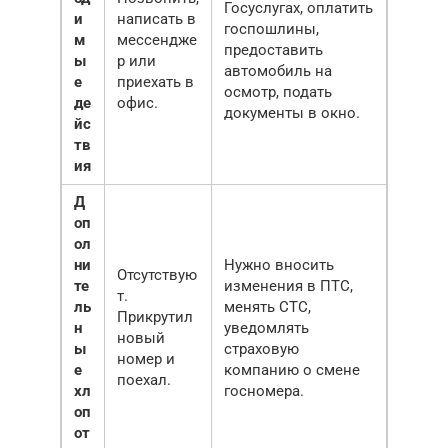
Госуслугах, оплатить
и
написать в
госпошлины,
м
мессендже
предоставить
ы
р или
автомобиль на
е
приехать в
осмотр, подать
де
офис.
документы в окно.
йс
тв
ия
Д
оп
ол
ни
Нужно вносить
Отсутствую
те
изменения в ПТС,
т.
ль
менять СТС,
Прикрутил
н
уведомлять
новый
ы
страховую
номер и
е
компанию о смене
поехал.
хл
госномера.
оп
от