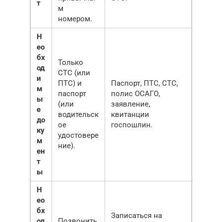
т
м
номером.
Н
ео
бх
Только
од
СТС (или
и
ПТС) и
Паспорт, ПТС, СТС,
м
паспорт
полис ОСАГО,
ы
(или
заявление,
е
водительск
квитанции
до
ое
госпошлин.
ку
удостовере
м
ние).
ен
т
ы
Н
ео
бх
Записаться на
од
Позвонить,