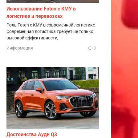
Использование Foton с КМУ в
логистике и перевозках
Роль Foton с КМУ в современной логистике
Современная логистика требует не только
высокой эффективности,
Информация
0
Достоинства Ауди Q3