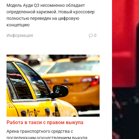
Модель Ауди Q3 несомненно обладает
определенной харизмой. Новый кроссовер
полностью переведен на цифровую
концепцию
Информация
0
Работа в такси с правом выкупа
Арена транспортного средства с
последующим осуществлением выкупа