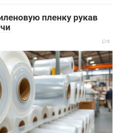
иленовую пленку рукав
ачи
0