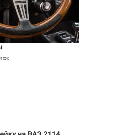
ы
тся:
ейку на ВАЗ 2114