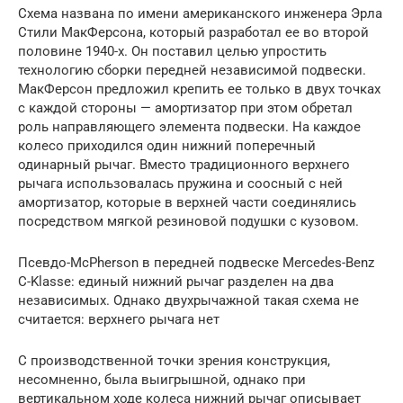
Схема названа по имени амери­кан­ского инженера Эрла
Стили МакФерсона, который разработал ее во второй
половине 1940-х. Он поставил целью упростить
технологию сборки передней независимой подвески.
МакФер­сон предложил крепить ее только в двух точках
с каждой стороны — амортизатор при этом об­ре­тал
роль направляющего элемента подвески. На каждое
колесо приходился один нижний поперечный
одинарный рычаг. Вместо традиционного верхнего
рычага использовалась пружина и соосный с ней
амортизатор, которые в верхней части соеди­ня­лись
посредством мягкой резиновой подушки с кузовом.
Псевдо-McPherson в передней подвеске Mercedes-Benz
C-Klas­se: единый нижний рычаг разделен на два
независимых. Однако двухрычажной такая схема не
считается: верхнего рычага нет
С производственной точки зрения конструкция,
несомненно, была выигрышной, однако при
вертикальном ходе колеса нижний рычаг описывает