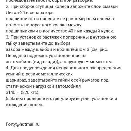
последовательности, обратной разборке.
2. При сборке ступицы колеса заложите слой смазки
Литол-24 в сепараторы
подшипников и нанесите ее равномерным слоем в
полость поворотного кулака между
подшипниками в количестве 40 г на каждый кулак.
3. При установке растяжек поперечины внутреннюю
гайку завертывайте до выбора
зазора между шайбой и кронштейном 3 (см. рис.
Передняя подвеска, установленная на
автомобиле (вид сзади)), а наружную – моментом.
4. Для предупреждения неправильного распределения
усилий в резинометаллических
шарнирах, завертывайте гайки осей рычагов под
статической нагрузкой автомобиля
3140 Н (320 кгс).
5. Затем проверьте и отрегулируйте углы установки и
схождения колес.
Forty@hotmail.ru