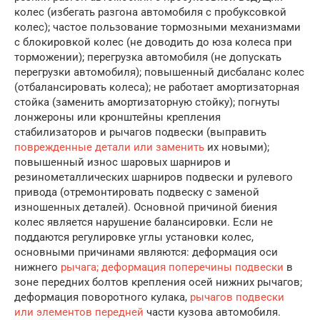
колес (избегать разгона автомобиля с пробуксовкой
колес); частое пользование тормозными механизмами
с блокировкой колес (не доводить до юза колеса при
торможении); перегрузка автомобиля (не допускать
перегрузки автомобиля); повышенный дисбаланс колес
(отбалансировать колеса); не работает амортизаторная
стойка (заменить амортизаторную стойку); погнуты
лонжероны или кронштейны крепления
стабилизаторов и рычагов подвески (выправить
поврежденные детали или заменить
их новыми);
повышенный износ шаровых шарниров и
резинометаллических шарниров подвески и рулевого
привода (отремонтировать подвеску с заменой
изношенных деталей). Основной причиной биения
колес является нарушение балансировки. Если не
поддаются регулировке углы установки колес,
основными причинами являются: деформация оси
нижнего
рычага; деформация поперечины подвески
в
зоне передних болтов крепления осей нижних рычагов;
деформация поворотного кулака,
рычагов подвески
или элементов передней
части кузова автомобиля.