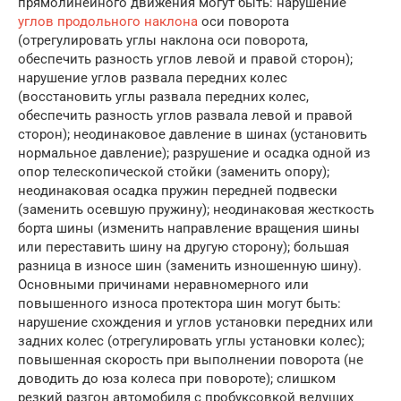
прямолинейного движения могут быть: нарушение
углов продольного наклона
оси поворота
(отрегулировать углы наклона оси поворота,
обеспечить разность углов левой и правой сторон);
нарушение углов развала передних колес
(восстановить углы развала передних колес,
обеспечить разность углов развала левой и правой
сторон); неодинаковое давление в шинах (установить
нормальное давление); разрушение и осадка одной из
опор телескопической стойки (заменить опору);
неодинаковая осадка пружин передней подвески
(заменить осевшую пружину); неодинаковая жесткость
борта шины (изменить направление вращения шины
или переставить шину на другую сторону); большая
разница в износе шин (заменить изношенную шину).
Основными причинами неравномерного или
повышенного износа протектора шин могут быть:
нарушение схождения и углов установки передних или
задних колес (отрегулировать углы установки колес);
повышенная скорость при выполнении поворота (не
доводить до юза колеса при повороте); слишком
резкий разгон автомобиля с пробуксовкой ведущих