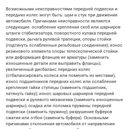
Возможными неисправностями передней подвески и
передних колес могут быть: шум и стук при движении
автомобиля. Причинами неисправности являются
следующие: ослабление крепления скоб или шарниров
штанги стабилизатора, поворотного кулака передней
подвески, рычага рулевой трапеции, опоры стойки
(подтянуть ослабленные резьбовые соединения); износ
резинового элемента опоры телескопической стойки
или деформация фланцев ее арматуры (заменить
изношенные детали или выправить фланцы);
увеличенный дисбаланс передних колес
(отбалансировать колеса или поменять их местами);
износ подшипников передних колес или ослабление
крепления гайки ступицы (заменить подшипник,
затянуть гайку); износ шаровых шарниров передней
подвески и рулевого механизма (заменить изношенные
шарниры); осадка или поломка пружины передней
подвески (заменить пружину); разрушение буферов
сжатия или отбоя (заменить буфера). Основными
причинами отклонения автомобиля от направления