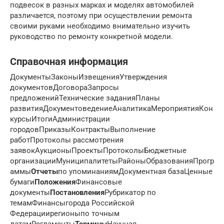
подвесок в разных марках и моделях автомобилей
различается, поэтому при осуществлении ремонта
своими руками необходимо внимательно изучить
руководство по ремонту конкретной модели.
Справочная информация
ДокументыЗаконыИзвещенияУтверждения
документовДоговораЗапросы
предложенийТехнические заданияПланы
развитияДокументоведениеАналитикаМероприятияКон
курсыИтогиАдминистрации
городовПриказыКонтрактыВыполнение
работПротоколы рассмотрения
заявокАукционыПроектыПротоколыБюджетные
организацииМуниципалитетыРайоныОбразованияПрогр
аммы
Отчеты
по упоминаниямДокументная базаЦенные
бумаги
Положения
Финансовые
документы
Постановления
Рубрикатор по
темамФинансыгорода Российской
Федерациирегионыпо точным
датамРегламенты
Термины
Научная