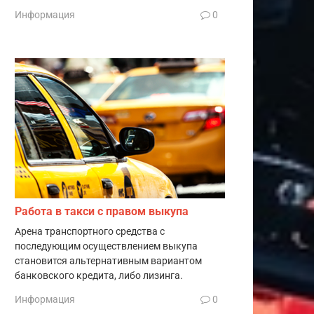
Информация
0
Работа в такси с правом выкупа
Арена транспортного средства с
последующим осуществлением выкупа
становится альтернативным вариантом
банковского кредита, либо лизинга.
Информация
0