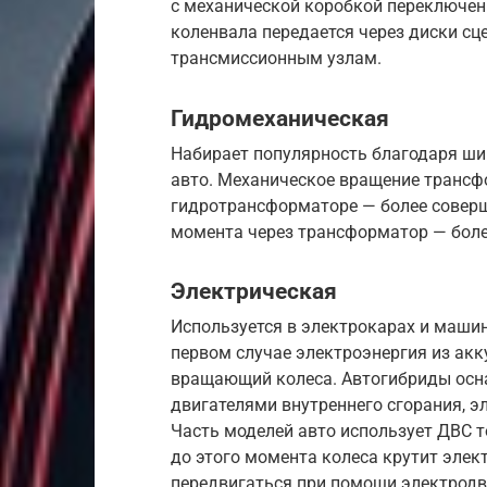
с механической коробкой переключен
коленвала передается через диски сц
трансмиссионным узлам.
Гидромеханическая
Набирает популярность благодаря ш
авто. Механическое вращение трансф
гидротрансформаторе — более соверш
момента через трансформатор — боле
Электрическая
Используется в электрокарах и маши
первом случае электроэнергия из акк
вращающий колеса. Автогибриды осн
двигателями внутреннего сгорания, э
Часть моделей авто использует ДВС т
до этого момента колеса крутит эле
передвигаться при помощи электродв