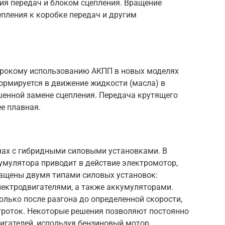
ия передач и блоком сцепления. Вращение
епления к коробке передач и другим
ирокому использованию АКПП в новых моделях
ормируется в движение жидкости (масла) в
енной замене сцепления. Передача крутящего
е плавная.
нах с гибридными силовыми установками. В
умулятора приводит в действие электромотор,
ащены двумя типами силовых установок:
лектродвигателями, а также аккумуляторами.
олько после разгона до определенной скорости,
ктроток. Некоторые решения позволяют постоянно
игателей, используя бензиновый мотор