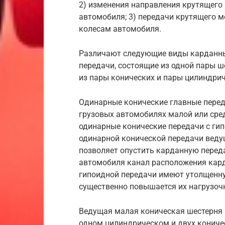
2) изменения направления крутящего
автомобиля; 3) передачи крутящего 
колесам автомобиля.
Различают следующие виды карданных
передачи, состоящие из одной пары ш
из пары конических и пары цилиндрич
Одинарные конические главные переда
грузовых автомобилях малой или сре
одинарные конические передачи с ги
одинарной конической передачи ведущ
позволяет опустить карданную переда
автомобиля канал расположения кард
гипоидной передачи имеют утолщенну
существенно повышается их нагрузочн
Ведущая малая коническая шестерня 
одном цилиндрическом и двух кониче