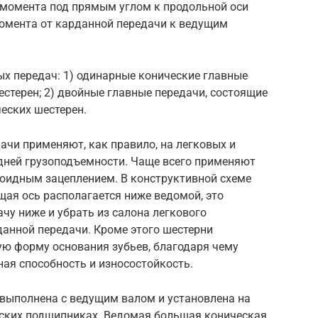
 момента под прямым углом к продольной оси
момента от карданной передачи к ведущим
 передач: 1) одинарные конические главные
естерен; 2) двойные главные передачи, состоящие
еских шестерен.
чи применяют, как правило, на легковых и
дней грузоподъемности. Чаще всего применяют
поидным зацеплением. В конструктивной схеме
ая ось располагается ниже ведомой, это
чу ниже и убрать из салона легкового
анной передачи. Кроме этого шестерни
ю форму основания зубьев, благодаря чему
ая способность и износостойкость.
выполнена с ведущим валом и установлена на
ских подшипниках. Ведомая большая коническая