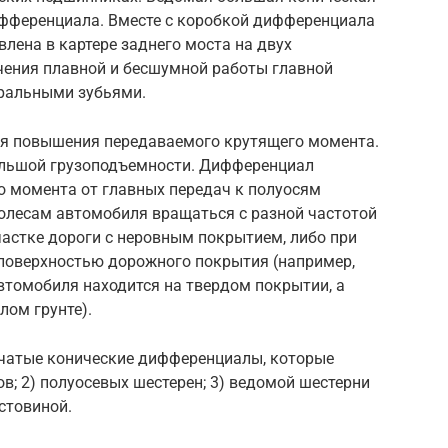
ифференциала. Вместе с коробкой дифференциала
лена в картере заднего моста на двух
чения плавной и бесшумной работы главной
иральными зубьями.
ля повышения передаваемого крутящего момента.
ольшой грузоподъемности. Дифференциал
о момента от главных передач к полуосям
олесам автомобиля вращаться с разной частотой
частке дороги с неровным покрытием, либо при
 поверхностью дорожного покрытия (например,
автомобиля находится на твердом покрытии, а
лом грунте).
чатые конические дифференциалы, которые
в; 2) полуосевых шестерен; 3) ведомой шестерни
естовиной.