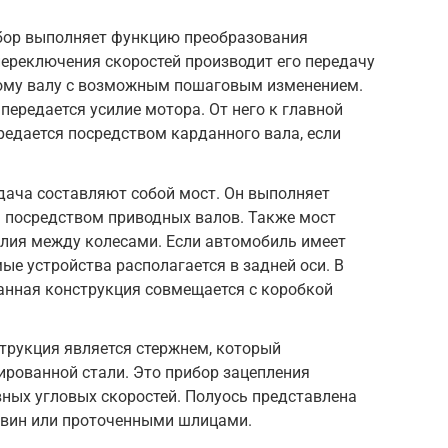
бор выполняет функцию преобразования
ереключения скоростей производит его передачу
ному валу с возможным пошаговым изменением.
передается усилие мотора. От него к главной
едается посредством карданного вала, если
дача составляют собой мост. Он выполняет
м посредством приводных валов. Также мост
илия между колесами. Если автомобиль имеет
ые устройства располагается в задней оси. В
нная конструкция совмещается с коробкой
струкция является стержнем, который
ированной стали. Это прибор зацепления
ных угловых скоростей. Полуось представлена
овин или проточенными шлицами.