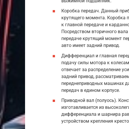
выжимной подшипник.
Коробка передач. Данный при
крутящего момента. Коробка п
к главной передаче и кардан
Посредством вторичного вала 
передаче крутящий момент пер
авто имеет задний привод.
Дифференциал и главная пере
подачу силы мотора к колеса
отвечает за распределение ус
задний привод, рассматриваем
переднеприводных машинах да
передач в едином корпусе.
Приводной вал (полуось). Кон
изготавливается из высоколег
дифференциала и шарнира рав
устройством крепления крест