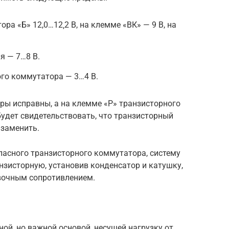
ра «Б» 12,0…12‚2 В, на клемме «ВК» — 9 В, на
я — 7…8 В.
го коммутатора — 3…4 В.
ры исправны, а на клемме «Р» транзисторного
будет свидетельствовать, что транзисторный
 заменить.
апасного транзисторного коммутатора, систему
нзисторную, установив конденсатор и катушку,
авочным сопротивлением.
ой, но важной основой, несущей нагрузку от