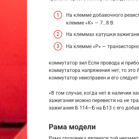
На клемме добавочного резисто
клемме «К» — 7…8 В.
На клеммах катушки зажигани
На клемме «Р» — транзисторно
коммутатор зил Если провода и прибо
коммутатора напряжения нет, то это 
коммутатор неисправен и его следует
«В том случае, когда нет в наличии з
зажигания можно перевести на не тра
зажигания Б 114—Б на Б13 с его доб
Рама модели
Рама грузовика является той незаметн