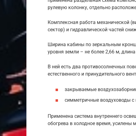
применена раздельная схема компоно
рулевую колонку, отдельно расположе
Комплексная работа механической (в
сектор) и гидравлической частей сни
Ширина кабины по зеркальным кроншт
уровня земли – не более 2,66 м, длина
В ней есть два противосолнечных по
естественного и принудительного ве
закрываемые воздухозаборни
симметричные воздуховоды с 
Применена система внутреннего освещ
обогрева в холодное время, усилены 