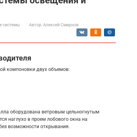
стемы освещения и
е системы
Автор:
Алексей Смирнов
 водителя
ой компоновки двух объемов:
алла оборудована ветровым цельногнутым
тся наглухо в проем лобового окна на
без возможности открывания.