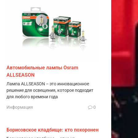
Автомобильные лампы Osram
ALLSEASON
Лампа ALLSEASON – это инновационное
решение для освещения, которое подходит
для любого времени года
Информация
0
Борисовское кладбище: кто похоронен