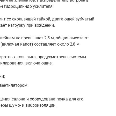
вки ее элементов. Распределитель встроен в
н гидроцилиндр усилителя.
инт со скользящей гайкой, двигающей зубчатый
жает нагрузку при вождении.
ейнам не превышает 2,5 м, общая высота от
 (включая капот) составляет около 2,8 м.
воротных козырька, предусмотрены системы
нтилирования, включающие:
ки;
вентилятором.
ения салона и оборудована печка для его
меры шумо- и виброизоляции.