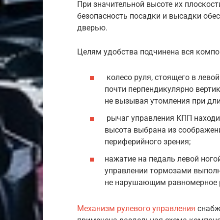
При значительной высоте их плоскос
безопасность посадки и высадки об
дверью.
Целям удобства подчинена вся комп
колесо руля, стоящего в лево
почти перпендикулярно верти
не вызывая утомления при дли
рычаг управления КПП находит
высота выбрана из соображени
периферийного зрения;
нажатие на педаль левой ного
управлении тормозами выполн
не нарушающим равномерное ра
Механизм рулевого управления
снабж