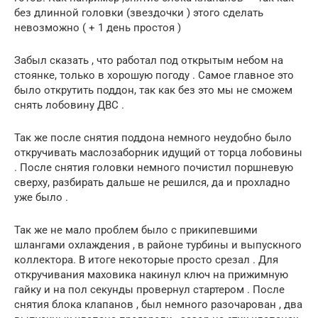
без длинной головки (звездочки ) этого сделать
невозможно ( + 1 день простоя )
Забыл сказать , что работал под открытым небом на
стоянке, только в хорошую погоду . Самое главное это
было открутить поддон, так как без это мы не сможем
снять лобовину ДВС .
Так же после снятия поддона немного неудобно было
откручивать маслозаборник идущий от торца лобовины
. После снятия головки немного почистил поршневую
сверху, разбирать дальше не решился, да и прохладно
уже было .
Так же не мало проблем было с прикипевшими
шлангами охлаждения , в районе турбины и выпускного
коллектора. В итоге некоторые просто срезал . Для
откручивания маховика накинул ключ на прижимную
гайку и на пол секунды провернул стартером . После
снятия блока клапанов , был немного разочарован , два