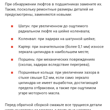
При обнаружении люфтов в подшипниках замените их.
Также, поскольку ремонтные размеры деталей не
предусмотрены, заменяются новыми:
Шатун: при увеличенном до ощутимого
радиальном люфте на шейке коленвала;
Коленвал: при задирах на шатунной шейке;
Картер: при значительном (более 0,1 мм) износе
зеркала цилиндра в наибольшем месте;
Поршень: при механических повреждениях
(сколах, задирах вследствие перегрева);
Поршневые кольца: при увеличении зазора в
стыке свыше 0,2 мм, если само зеркало
цилиндра не имеет выработки, достигающей
предела отбраковки, а также при ощутимом
угаре моторного масла.
Перед обратной сборкой смажьте все трущиеся детали
чистым моторным маслом, а покрытые нагаром