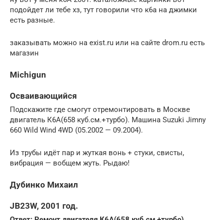
подойдет ли тебе хз, тут говорили что к6а на джимки
есть разные.
заказывать можно на exist.ru или на сайте drom.ru есть
магазин
Michigun
Осваивающийся
Подскажите где смогут отремонтировать в Москве
двигатель К6А(658 куб.см.+турбо). Машина Suzuki Jimny
660 Wild Wind 4WD (05.2002 — 09.2004).
Из трубы идёт пар и жуткая вонь + стуки, свисты,
вибрация — вобщем жуть. Рыдаю!
Дубинко Михаил
JB23W, 2001 год.
Ответ: Ремонт двигателя К6А(658 куб.см.+турбо)