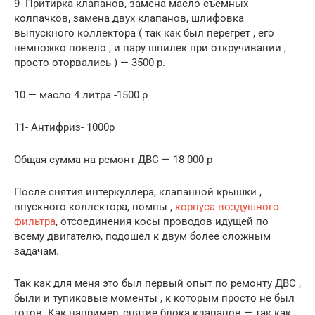
9- Притирка клапанов, замена масло съемных
колпачков, замена двух клапанов, шлифовка
выпускного коллектора ( так как был перегрет , его
немножко повело , и пару шпилек при откручивании ,
просто оторвались ) — 3500 р.
10 — масло 4 литра -1500 р
11- Антифриз- 1000р
Общая сумма на ремонт ДВС — 18 000 р
После снятия интеркуллера, клапанной крышки ,
впускного коллектора, помпы ,
корпуса воздушного
фильтра
, отсоединения косы проводов идущей по
всему двигателю, подошел к двум более сложным
задачам.
Так как для меня это был первый опыт по ремонту ДВС ,
были и тупиковые моменты , к которым просто не был
готов. Как например ,снятие блока клапанов — так как