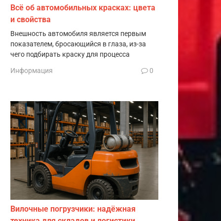
Всё об автомобильных красках: цвета
и свойства
Внешность автомобиля является первым
показателем, бросающийся в глаза, из-за
чего подбирать краску для процесса
Информация
0
Вилочные погрузчики: надёжная
техника для складов и логистики