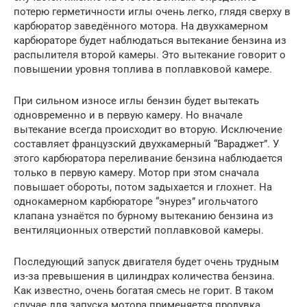
потерю герметичности иглы очень легко, глядя сверху в
карбюратор заведённого мотора. На двухкамерном
карбюраторе будет наблюдаться вытекание бензина из
распылителя второй камеры. Это вытекание говорит о
повышении уровня топлива в поплавковой камере.
При сильном износе иглы бензин будет вытекать
одновременно и в первую камеру. Но вначале
вытекание всегда происходит во вторую. Исключение
составляет французский двухкамерный “Вараджет”. У
этого карбюратора переливание бензина наблюдается
только в первую камеру. Мотор при этом сначала
повышает обороты, потом задыхается и глохнет. На
однокамерном карбюраторе “энурез” игольчатого
клапана узнаётся по бурному вытеканию бензина из
вентиляционных отверстий поплавковой камеры.
Последующий запуск двигателя будет очень трудным
из-за превышения в цилиндрах количества бензина.
Как известно, очень богатая смесь не горит. В таком
случае для запуска мотора применяется продувка