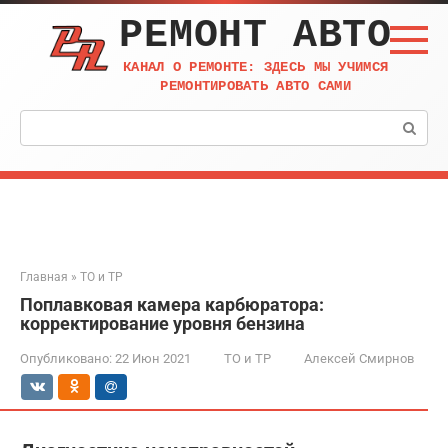
Перейти
РЕМОНТ АВТО
к
контенту
КАНАЛ О РЕМОНТЕ: ЗДЕСЬ МЫ УЧИМСЯ
РЕМОНТИРОВАТЬ АВТО САМИ
Поиск:
Главная
»
ТО и ТР
Поплавковая камера карбюратора:
корректирование уровня бензина
Опубликовано:
22 Июн 2021
ТО и ТР
Алексей Смирнов