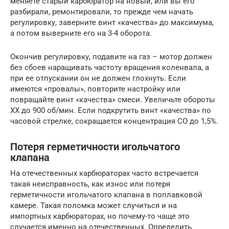
меняете старый карбюратор на новый, или вы его
разбирали, ремонтировали, то прежде чем начать
регулировку, заверните винт «качества» до максимума,
а потом выверните его на 3-4 оборота.
Окончив регулировку, подавите на газ – мотор должен
без сбоев наращивать частоту вращения коленвала, а
при ее отпускании он не должен глохнуть. Если
имеются «провалы», повторите настройку или
повращайте винт «качества» смеси. Увеличьте обороты
ХХ до 900 об/мин. Если подкрутить винт «качества» по
часовой стрелке, сокращается концентрация СО до 1,5%.
Потеря герметичности игольчатого
клапана
На отечественных карбюраторах часто встречается
такая неисправность, как износ или потеря
герметичности игольчатого клапана в поплавковой
камере. Такая поломка может случиться и на
импортных карбюраторах, но почему-то чаще это
случается именно на отечественных. Определить