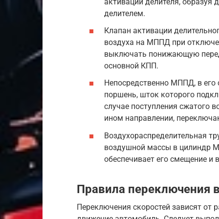
активации делителя, образуя 
делителем.
Клапан активации делительног
воздуха на МППД при отключен
выключать понижающую перед
основной КПП.
Непосредственно МППД, в его
поршень, шток которого подкл
случае поступления сжатого в
ином направлении, переключа
Воздухораспределительная тру
воздушной массы в цилиндр М
обеспечивает его смещение и 
Правила переключения в
Переключения скоростей зависят от р
движение автомобиль. Следует выполн