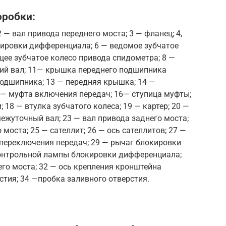
оробки:
 — вал привода переднего моста; 3 — фланец; 4,
кировки дифференциала; 6 — ведомое зубчатое
щее зубчатое колесо привода спидометра; 8 —
щий вал; 11— крышка переднего подшипника
подшипника; 13 — передняя крышка; 14 —
 — муфта включения передач; 16— ступица муфты;
 18 — втулка зубчатого колеса; 19 — картер; 20 —
межуточный вал; 23 — вал привода заднего моста;
моста; 25 — сателлит; 26 — ось сателлитов; 27 —
 переключения передач; 29 — рычаг блокировки
онтрольной лампы блокировки дифференциала;
го моста; 32 — ось крепления кронштейна
стия; 34 —пробка заливного отверстия.