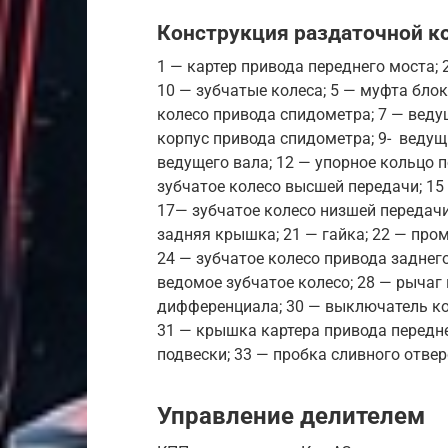
Конструкция раздаточной к
1 — картер привода переднего моста; 2
10 — зубчатые колеса; 5 — муфта бло
колесо привода спидометра; 7 — веду
корпус привода спидометра; 9- веду
ведущего вала; 12 — упорное кольцо 
зубчатое колесо высшей передачи; 15
17— зубчатое колесо низшей передачи;
задняя крышка; 21 — гайка; 22 — про
24 — зубчатое колесо привода заднего 
ведомое зубчатое колесо; 28 — рычаг
дифференциала; 30 — выключатель к
31 — крышка картера привода передне
подвески; 33 — пробка сливного отвер
Управление делителем