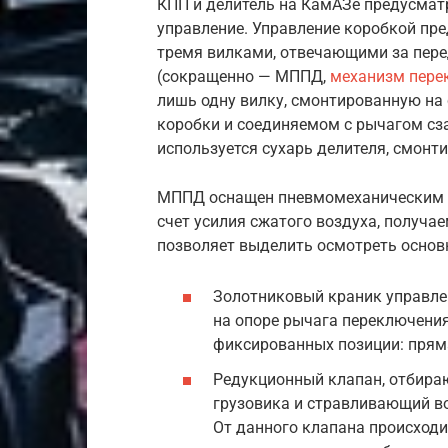
КПП и делитель на КамАЗе предусма
управление. Управление коробкой пр
тремя вилками, отвечающими за пере
(сокращенно — МППД,
механизм пере
лишь одну вилку, смонтированную на
коробки и соединяемом с рычагом сз
используется сухарь делителя, смонт
МППД оснащен пневмомеханическим п
счет усилия сжатого воздуха, получа
позволяет выделить осмотреть основ
Золотниковый краник управле
на опоре рычага переключения
фиксированных позиции: прям
Редукционный клапан, отбира
грузовика и стравливающий в
От данного клапана происходи