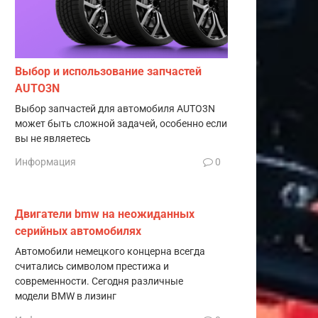
Выбор и использование запчастей
AUTO3N
Выбор запчастей для автомобиля AUTO3N
может быть сложной задачей, особенно если
вы не являетесь
Информация
0
Двигатели bmw на неожиданных
серийных автомобилях
Автомобили немецкого концерна всегда
считались символом престижа и
современности. Сегодня различные
модели BMW в лизинг