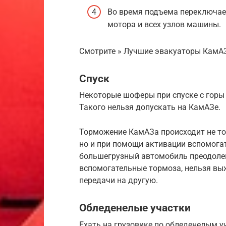
Во время подъема переключает
мотора и всех узлов машины.
Смотрите » Лучшие эвакуаторы КамАЗ
Спуск
Некоторые шоферы при спуске с горы
Такого нельзя допускать на КамАЗе.
Торможение КамАЗа происходит не то
но и при помощи активации вспомога
большегрузный автомобиль преодолев
вспомогательные тормоза, нельзя вы
передачи на другую.
Обледенелые участки
Ехать на грузовике по обледенелым 