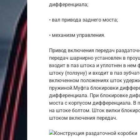
дифференциала;
• вал привода заднего моста;
• механизм управления.
Привод включения передач раздаточн
передач шарнирно установлен в проу
входит в паз штока и уплотнен в нем
штоку (ползуну) и входит в паз зубч
включенном положениях шток удерж
пружиной.Муфта блокировки диффере
дифференциала. При блокировке дифф
моста с корпусом дифференциала. В п
на штоке болтом. Шток вилки блокир
штоком включения передач.