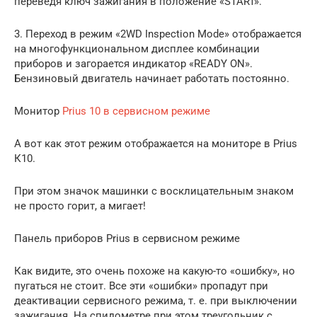
переведя ключ зажигания в положение «START».
3. Переход в режим «2WD Inspection Mode» отображается
на многофункциональном дисплее комбинации
приборов и загорается индикатор «READY ON».
Бензиновый двигатель начинает работать постоянно.
Монитор
Prius 10 в сервисном режиме
А вот как этот режим отображается на мониторе в Prius
К10.
При этом значок машинки с восклицательным знаком
не просто горит, а мигает!
Панель приборов Prius в сервисном режиме
Как видите, это очень похоже на какую-то «ошибку», но
пугаться не стоит. Все эти «ошибки» пропадут при
деактивации сервисного режима, т. е. при выключении
зажигания. На спидометре при этом треугольник с