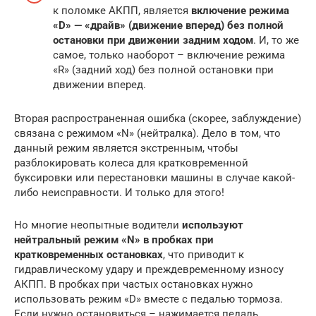
к поломке АКПП, является
включение режима
«D» — «драйв» (движение вперед) без полной
остановки при движении задним ходом
. И, то же
самое, только наоборот – включение режима
«R» (задний ход) без полной остановки при
движении вперед.
Вторая распространенная ошибка (скорее, заблуждение)
связана с режимом «N» (нейтралка). Дело в том, что
данный режим является экстренным, чтобы
разблокировать колеса для кратковременной
буксировки или перестановки машины в случае какой-
либо неисправности. И только для этого!
Но многие неопытные водители
используют
нейтральный режим «N» в пробках при
кратковременных остановках
, что приводит к
гидравлическому удару и преждевременному износу
АКПП. В пробках при частых остановках нужно
использовать режим «D» вместе с педалью тормоза.
Если нужно остановиться – нажимается педаль