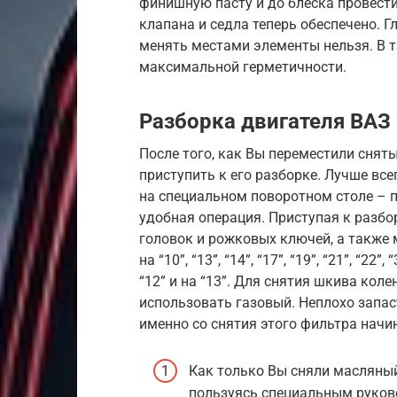
финишную пасту и до блеска провест
клапана и седла теперь обеспечено. Г
менять местами элементы нельзя. В 
максимальной герметичности.
Разборка двигателя ВАЗ 
После того, как Вы переместили снят
приступить к его разборке. Лучше все
на специальном поворотном столе – п
удобная операция. Приступая к разбо
головок и рожковых ключей, а также
на “10”, “13”, “14”, “17”, “19”, “21”, “
“12” и на “13”. Для снятия шкива кол
использовать газовый. Неплохо запас
именно со снятия этого фильтра начи
Как только Вы сняли масляный
пользуясь специальным руков