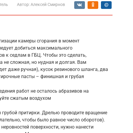
тель
Автор:
Алексей Смирнов
етизации камеры сгорания в момент
ледует добиться максимального
в к седлам в ГБЦ. Чтобы это сделать,
 не сложная, но нудная и долгая. Вам
дет даже ручная), кусок резинового шланга, два
итирочные пасты – финишная и грубая
едения работ не осталось абразивов на
дуйте сжатым воздухом
я грубой притирки. Дрелью проводите вращение
лательно, чтобы было равное число оборотов).
 неровностей поверхности, нужно нанести