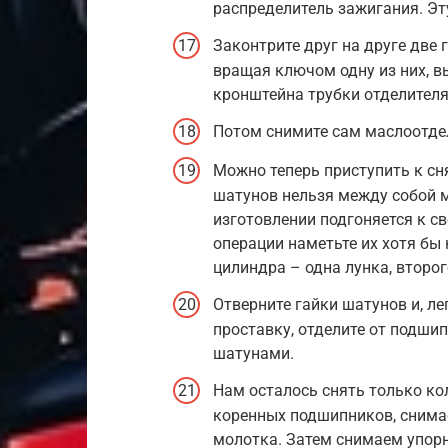
распределитель зажигания. Эт
Законтрите друг на друге две 
вращая ключом одну из них, в
кронштейна трубки отделителя 
Потом снимите сам маслоотде
Можно теперь приступить к сн
шатунов нельзя между собой ме
изготовлении подгоняется к с
операции наметьте их хотя бы
цилиндра – одна лунка, второго
Отверните гайки шатунов и, л
проставку, отделите от подши
шатунами.
Нам осталось снять только ко
коренных подшипников, снимае
молотка. Затем снимаем упор