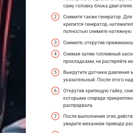
саму головку блока двигателя.
Снимите также генератор. Для
крепится генератор, натяжител
полностью снимите натяжную п
Снимите, открутив прижимающ
Снимая затем топливный насос
прокладками, не растеряйте их
Выкрутите датчики давления м
указательный. После этого на
Открутив крепящую гайку, сни
которыми спереди прикреплен
распредвала.
После выполнения этих действ
увидите механизм привода ра