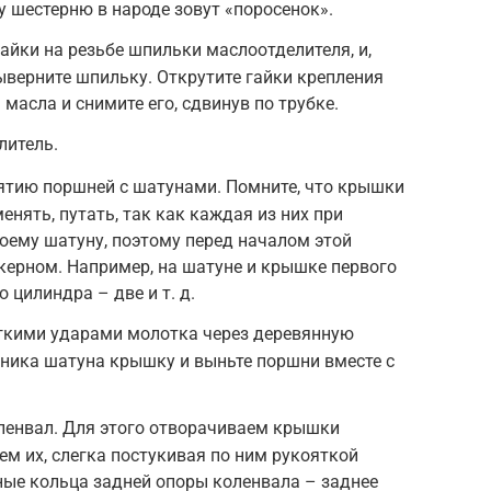
у шестерню в народе зовут «поросенок».
гайки на резьбе шпильки маслоотделителя, и,
ыверните шпильку. Открутите гайки крепления
масла и снимите его, сдвинув по трубке.
литель.
ятию поршней с шатунами. Помните, что крышки
нять, путать, так как каждая из них при
воему шатуну, поэтому перед началом этой
 керном. Например, на шатуне и крышке первого
 цилиндра – две и т. д.
егкими ударами молотка через деревянную
пника шатуна крышку и выньте поршни вместе с
ленвал. Для этого отворачиваем крышки
м их, слегка постукивая по ним рукояткой
ные кольца задней опоры коленвала – заднее