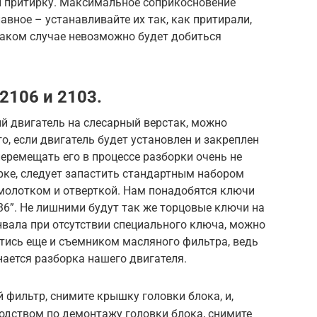
и притирку. Максимальное соприкосновение
лавное – устанавливайте их так, как притирали,
таком случае невозможно будет добиться
2106 и 2103.
ый двигатель на слесарный верстак, можно
го, если двигатель будет установлен и закреплен
еремещать его в процессе разборки очень не
рке, следует запастить стандартным набором
 молотком и отверткой. Нам понадобятся ключи
22”, “36”. Не лишними будут так же торцовые ключи на
енвала при отсутствии специального ключа, можно
тись еще и съемником масляного фильтра, ведь
нается разборка нашего двигателя.
 фильтр, снимите крышку головки блока, и,
одством по демонтажу головки блока, снимите