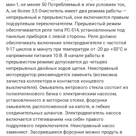
мин-1, не менее 50 Потребляемый в этих условиях ток,
А, не более 3,5 Очиститель имеет два режима работы —
непрерывный и прерывистый, они включаются правым
под-рулевым переключателем. Прерывистый режим
обеспечивается реле типа РС-514, установленным под
панелью приборов с левой стороны. Реле должно
обеспечивать включение электродвигателя с частотой
9-17 циклов в минуту при температуре от -20 до +50°С и
напряжении питания 10 В. В начале работы в
прерывистом режиме допускается до четырех
непрерывных двойных ходов щетки. Неисправный
моторедуктор рекомендуется заменить (возможна
зачистка коллектора и контактов концевого
выключателя). Омыватель ветрового стекла состоит из
полиэтиленового бачка с электрическим насосом,
установленного в моторном отсеке, форсунки
омывателя, расположенной на капоте, и гибких
соединительных шлангов. Электродвигатель насоса
включается оттягиванием «на себя» правого
подрулевого переключателя. Неисправный насос
заменяют. Засорившиеся форсунки можно продуть в