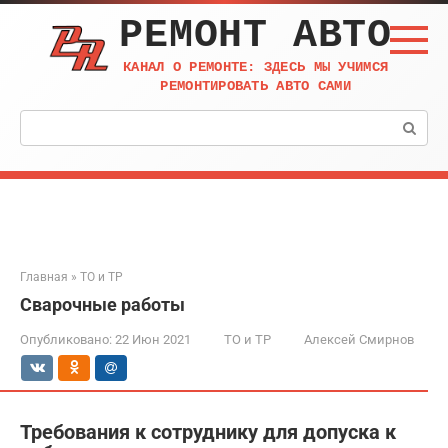
Перейти
РЕМОНТ АВТО
к
контенту
КАНАЛ О РЕМОНТЕ: ЗДЕСЬ МЫ УЧИМСЯ
РЕМОНТИРОВАТЬ АВТО САМИ
Поиск:
Главная
»
ТО и ТР
Сварочные работы
Опубликовано:
22 Июн 2021
ТО и ТР
Алексей Смирнов
Требования к сотруднику для допуска к