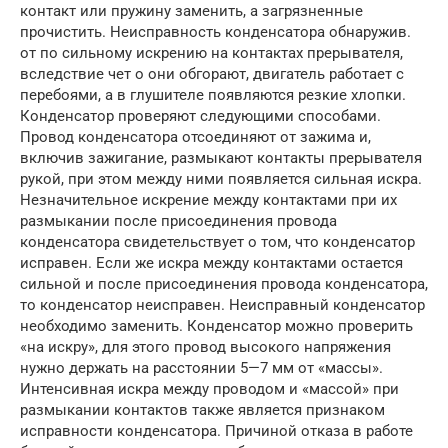
контакт или пружину заменить, а за­грязненные
прочистить. Неисправность конденсатора обнаружив.
от по сильному искрению на контактах прерывателя,
вследствие чет о они обгорают, двигатель работает с
перебоями, а в глушителе по­являются резкие хлопки.
Конденсатор проверяют следующими способами.
Провод конден­сатора отсоединяют от зажима и,
включив зажигание, размыкают кон­такты прерывателя
рукой, при этом между ними появляется сильная искра.
Незначительное искрение между контактами при их
размы­кании после присоединения провода
конденсатора свидетельствует о том, что конденсатор
исправен. Если же искра между контактами остается
сильной и после присоединения провода конденсатора,
то конденсатор неисправен. Неисправный конденсатор
необходимо за­менить. Конденсатор можно проверить
«на искру», для этого провод высокого напряжения
нужно держать на расстоянии 5—7 мм от «мас­сы».
Интенсивная искра между проводом и «массой» при
размыкании контактов также является признаком
исправности конденсатора. Причиной отказа в работе