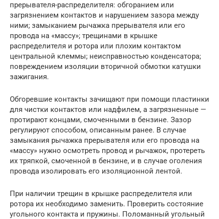
прерывателя-распределителя: обгоранием или
загрязнением контактов и нарушением зазора между
ними; замыканием рычажка прерывателя или его
провода на «массу»; трещинами в крышке
распределителя и ротора или плохим контактом
центральной клеммы; неисправностью конденсатора;
повреждением изоляции вторичной обмотки катушки
зажигания.
Обгоревшие контакты зачищают при помощи пластинки
для чистки контактов или надфилем, а загрязненные —
протирают концами, смоченными в бензине. Зазор
регулируют способом, описанным ранее. В случае
замыкания рычажка прерывателя или его провода на
«массу» нужно осмотреть провод и рычажок, протереть
их тряпкой, смочен­ной в бензине, и в случае оголения
провода изолировать его изоля­ционной лентой.
При наличии трещин в крышке распределителя или
ротора их не­обходимо заменить. Проверить состояние
угольного контакта и пру­жины. Поломанный угольный