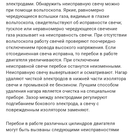
электродами. Обнаружить неисправную свечу можно
при помо­щи вольтоскопа. Яркие, равномерно
чередующиеся вспышки газа, видимые в глазке
вольтоскопа, свидетельствуют об исправности све­чи;
тусклое или неравномерно чередующееся свечение
газа указы­вает на неисправность свечи. При отсутствии
вольтоскопа работу све­чей проверяют поочередно
отключением провода высокого напряже­ния. Если
отсоединенная свеча исправна, то перебои в работе
двигателя увеличиваются. При отключении
неисправной свечи перебои останут­ся неизменными.
Неисправную свечу вывертывают и осматривают. Нагар
удаляют чисткой электродов в нижней части изолятора
свечи и промывкой ее бензином. Лучшим способом
удаления нагара явля­ется очистка на специальном
приборе. Зазор между электродами регу­лируют
подгибанием бокового электрода, а свечу с
поврежденным изо­лятором заменяют.
Перебои в работе различных цилиндров двигателя
могут быть выз­ваны следующими неисправностями