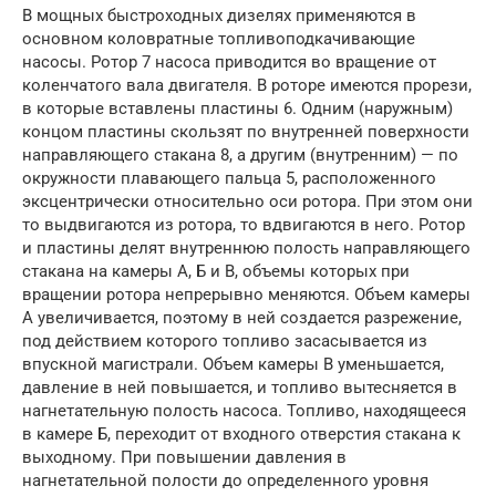
В мощных быстроходных дизелях применяются в
основном коловратные топливоподкачивающие
насосы. Ротор 7 насоса приводится во вращение от
коленчатого вала двигателя. В роторе имеются прорези,
в которые вставлены пластины 6. Одним (наружным)
концом пластины скользят по внутренней поверхности
направляющего стакана 8, а другим (внутренним) — по
окружности плавающего пальца 5, расположенного
эксцентрически относительно оси ротора. При этом они
то выдвигаются из ротора, то вдвигаются в него. Ротор
и пластины делят внутреннюю полость направляющего
стакана на камеры А, Б и В, объемы которых при
вращении ротора непрерывно меняются. Объем камеры
А увеличивается, поэтому в ней создается разрежение,
под действием которого топливо засасывается из
впускной магистрали. Объем камеры В уменьшается,
давление в ней повышается, и топливо вытесняется в
нагнетательную полость насоса. Топливо, находящееся
в камере Б, переходит от входного отверстия стакана к
выходному. При повышении давления в
нагнетательной полости до определенного уровня