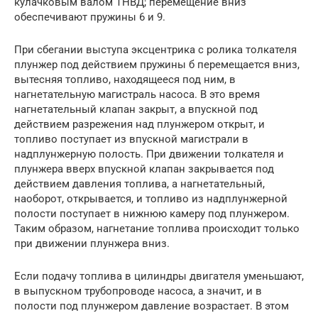
кулачковым валом ТНВД; перемещение вниз
обеспечивают пружины 6 и 9.
При сбегании выступа эксцентрика с ролика толкателя
плунжер под действием пружины б перемещается вниз,
вытесняя топливо, находящееся под ним, в
нагнетательную магистраль насоса. В это время
нагнетательный клапан закрыт, а впускной под
действием разрежения над плунжером открыт, и
топливо поступает из впускной магистрали в
надплунжерную полость. При движении толкателя и
плунжера вверх впускной клапан закрывается под
действием давления топлива, а нагнетательный,
наоборот, открывается, и топливо из надплунжерной
полости поступает в нижнюю камеру под плунжером.
Таким образом, нагнетание топлива происходит только
при движении плунжера вниз.
Если подачу топлива в цилиндры двигателя уменьшают,
в выпускном трубопроводе насоса, а значит, и в
полости под плунжером давление возрастает. В этом