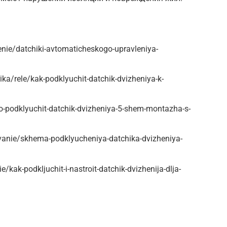
enie/datchiki-avtomaticheskogo-upravleniya-
ika/rele/kak-podklyuchit-datchik-dvizheniya-k-
no-podklyuchit-datchik-dvizheniya-5-shem-montazha-s-
ovanie/skhema-podklyucheniya-datchika-dvizheniya-
e/kak-podkljuchit-i-nastroit-datchik-dvizhenija-dlja-