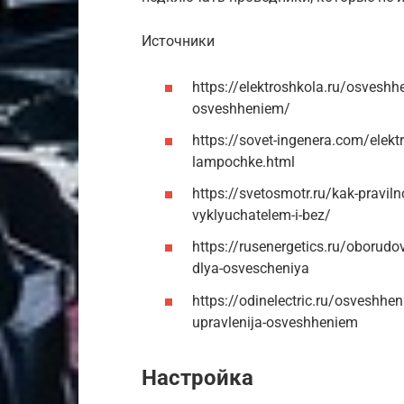
Источники
https://elektroshkola.ru/osveshh
osveshheniem/
https://sovet-ingenera.com/elektr
lampochke.html
https://svetosmotr.ru/kak-pravil
vyklyuchatelem-i-bez/
https://rusenergetics.ru/oborud
dlya-osvescheniya
https://odinelectric.ru/osveshheni
upravlenija-osveshheniem
Настройка