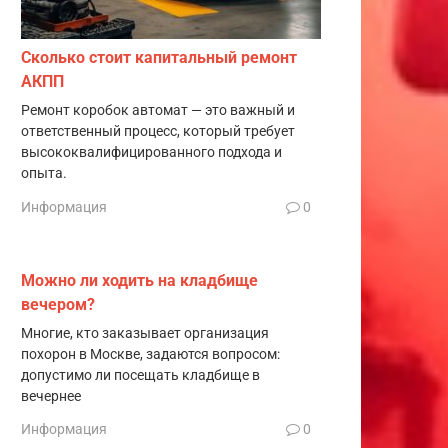
Сколько стоит капитальный ремонт
АКПП
Ремонт коробок автомат — это важный и
ответственный процесс, который требует
высококвалифицированного подхода и
опыта.
Информация
0
Можно ли ходить на кладбище
вечером?
Многие, кто заказывает организация
похорон в Москве, задаются вопросом:
допустимо ли посещать кладбище в
вечернее
Информация
0