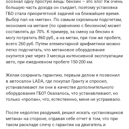
осознал одну простую вещь: бензин – это зло! Уж очень
большую часть дохода он съедает, поэтому установка
ГБО стала приоритетной задачей на ближайшее время.
Выбор пал на «метан». По самым скромным подсчетам,
экономия на метане (по сравнению с бензином) может
составлять до 70%. К примеру, за смену на бензин я
могу потратить 860 руб., а на метан, при том же пробеге,
всего 260 руб. Путем элементарной арифметики можно
легко подсчитать, что метановое оборудование
окупится уже через 3 месяца интенсивной эксплуатации
авто, при ежедневном пробеге 150-200 км.
Желая сохранить гарантию, первым делом я позвонил
в автосалон LADA, где покупал Гранту и спросил,
устанавливают ли они в качестве дополнительного
оборудования ГБО? Оказалось, что устанавливают, но
только «пропан», что, естественно, меня не устраивало.
После недолгих раздумий, решил искать «установщиков
метана» на стороне, отдавая себе отчет в том, что при
таком раскладе слечу с гарантии на двигатель и