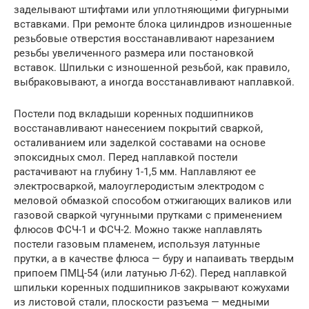
заделывают штифтами или уплотняющими фигурными
вставками. При ремонте блока цилиндров изношенные
резьбовые отверстия восстанавливают нарезанием
резьбы увеличенного размера или постановкой
вставок. Шпильки с изношенной резьбой, как правило,
выбраковывают, а иногда восстанавливают наплавкой.
Постели под вкладыши коренных подшипников
восстанавливают нанесением покрытий сваркой,
осталиванием или заделкой составами на основе
эпоксидных смол. Перед наплавкой постели
растачивают на глубину 1-1,5 мм. Наплавляют ее
электросваркой, малоуглеродистым электродом с
меловой обмазкой способом отжигающих валиков или
газовой сваркой чугунными прутками с применением
флюсов ФСЧ-1 и ФСЧ-2. Можно также наплавлять
постели газовым пламенем, используя латунные
прутки, а в качестве флюса — буру и напаивать твердым
припоем ПМЦ-54 (или латунью Л-62). Перед наплавкой
шпильки коренных подшипников закрывают кожухами
из листовой стали, плоскости разъема — медными