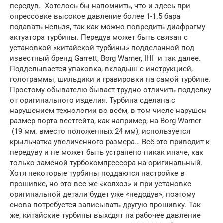
передув. Хотелось бы напомнить, что и здесь при
опрессовке высокое давление более 1-1.5 бара
подавать нельзя, так как можно повредить диафрагму
актуатора турбины. Передув может быть связан с
установкой «китайской турбины» подделанной под
известный бренд Garrett, Borg Warner, IHI и так далее.
Подделывается упаковка, вкладыш с инструкцией,
голограммы, шильдики и гравировки на самой турбине.
Простому обывателю бывает трудно отличить подделку
от оригинального изделия. Турбина сделана с
нарушением технологии во всём, в том числе нарушен
размер порта вестгейта, как например, на Borg Warner
(19 мм. вместо положенных 24 мм), используется
крыльчатка увеличенного размера… Всё это приводит к
передуву и не может быть устранено никак иначе, как
только заменой турбокомпрессора на оригинальный.
Хотя некоторые турбины поддаются настройке в
прошивке, но это все же «колхоз» и при установке
оригинальной детали будет уже «недодув», поэтому
снова потребуется записывать другую прошивку. Так
же, китайские турбины выходят на рабочее давление