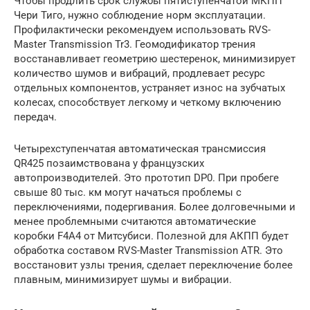
Чтобы продлить срок службы пятиступенчатой МКПП
Чери Тиго, нужно соблюдение норм эксплуатации.
Профилактически рекомендуем использовать RVS-
Master Transmission Tr3. Геомодификатор трения
восстанавливает геометрию шестеренок, минимизирует
количество шумов и вибраций, продлевает ресурс
отдельных компонентов, устраняет износ на зубчатых
колесах, способствует легкому и четкому включению
передач.
Четырехступенчатая автоматическая трансмиссия
QR425 позаимствована у французских
автопроизводителей. Это прототип DP0. При пробеге
свыше 80 тыс. км могут начаться проблемы с
переключениями, подергивания. Более долговечными и
менее проблемными считаются автоматические
коробки F4A4 от Митсубиси. Полезной для АКПП будет
обработка составом RVS-Master Transmission ATR. Это
восстановит узлы трения, сделает переключение более
плавным, минимизирует шумы и вибрации.