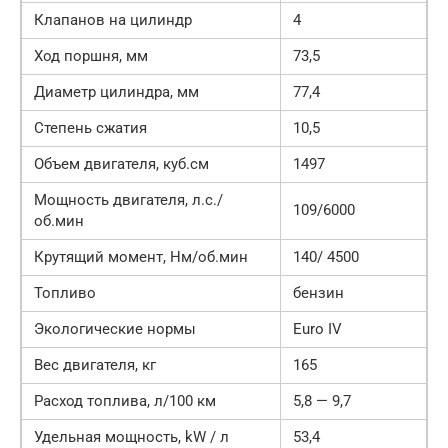
Клапанов на цилиндр
4
Ход поршня, мм
73,5
Диаметр цилиндра, мм
77,4
Степень сжатия
10,5
Объем двигателя, куб.см
1497
Мощность двигателя, л.с./
109/6000
об.мин
Крутящий момент, Нм/об.мин
140/ 4500
Топливо
бензин
Экологические нормы
Euro IV
Вес двигателя, кг
165
Расход топлива, л/100 км
5,8 — 9,7
Удельная мощность, kW / л
53,4