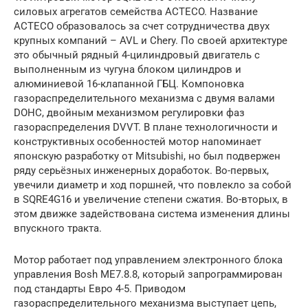
силовых агрегатов семейства ACTECO. Название
ACTECO образовалось за счет сотрудничества двух
крупных компаний – AVL и Chery. По своей архитектуре
это обычный рядный 4-цилиндровый двигатель с
выполненным из чугуна блоком цилиндров и
алюминиевой 16-клапанной ГБЦ. Компоновка
газораспределительного механизма с двумя валами
DOHC, двойным механизмом регулировки фаз
газораспределения DVVT. В плане технологичности и
конструктивных особенностей мотор напоминает
японскую разработку от Mitsubishi, но был подвержен
ряду серьёзных инженерных доработок. Во-первых,
увечили диаметр и ход поршней, что повлекло за собой
в SQRE4G16 и увеличение степени сжатия. Во-вторых, в
этом движке задействована система изменения длины
впускного тракта.
Мотор работает под управлением электронного блока
управления Bosh ME7.8.8, который запрограммирован
под стандарты Евро 4-5. Приводом
газораспределительного механизма выступает цепь,