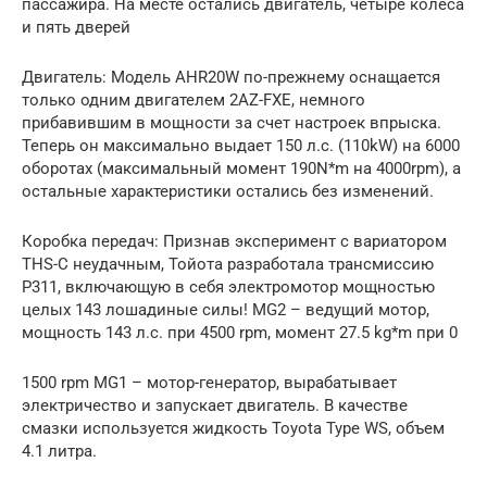
пассажира. На месте остались двигатель, четыре колеса
и пять дверей
Двигатель: Модель AHR20W по-прежнему оснащается
только одним двигателем 2AZ-FXE, немного
прибавившим в мощности за счет настроек впрыска.
Теперь он максимально выдает 150 л.с. (110kW) на 6000
оборотах (максимальный момент 190N*m на 4000rpm), а
остальные характеристики остались без изменений.
Коробка передач: Признав эксперимент с вариатором
THS-C неудачным, Тойота разработала трансмиссию
P311, включающую в себя электромотор мощностью
целых 143 лошадиные силы! MG2 – ведущий мотор,
мощность 143 л.с. при 4500 rpm, момент 27.5 kg*m при 0
1500 rpm MG1 – мотор-генератор, вырабатывает
электричество и запускает двигатель. В качестве
смазки используется жидкость Toyota Type WS, объем
4.1 литра.