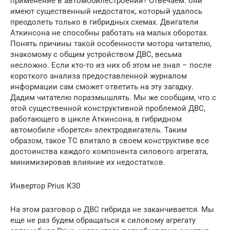
применение в автомобилестроении? Отвечаем: они
имеют существенный недостаток, который удалось
преодолеть только в гибридных схемах. Двигатели
Аткинсона не способны работать на малых оборотах.
Понять причины такой особенности мотора читателю,
знакомому с общим устройством ДВС, весьма
несложно. Если кто-то из них об этом не знал – после
короткого анализа предоставленной журналом
информации сам сможет ответить на эту загадку.
Дадим читателю поразмышлять. Мы же сообщим, что с
этой существенной конструктивной проб­лемой ДВС,
работающего в цикле Аткинсона, в гибридном
автомобиле «борется» электродвигатель. Таким
образом, такое ТС впитало в своем конструктиве все
достоинства каждого компонента силового агрегата,
минимизировав влияние их недостатков.
Инвертор Prius К30
На этом разговор о ДВС гибрида не заканчивается. Мы
еще не раз будем обращаться к силовому агрегату