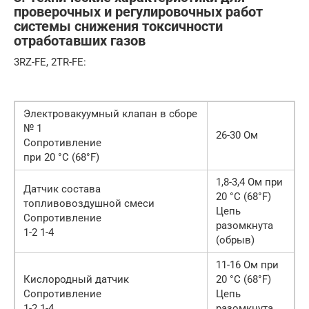
проверочных и регулировочных работ
системы снижения токсичности
отработавших газов
3RZ-FE, 2TR-FE:
Электровакуумный клапан в сборе
№ 1
26-30 Ом
Сопротивление
при 20 °C (68°F)
1,8-3,4 Ом при
Датчик состава
20 °C (68°F)
топливовоздушной смеси
Цепь
Сопротивление
разомкнута
1-2 1-4
(обрыв)
11-16 Ом при
Кислородный датчик
20 °C (68°F)
Сопротивление
Цепь
1-2 1-4
разомкнута