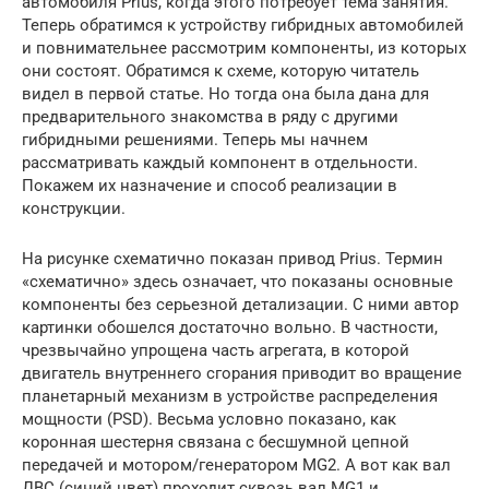
автомобиля Prius, когда этого потребует тема занятия.
Теперь обратимся к устройству гибридных автомобилей
и повнимательнее рассмотрим компоненты, из которых
они состоят. Обратимся к схеме, которую читатель
видел в первой статье. Но тогда она была дана для
предварительного знакомства в ряду с другими
гибридными решениями. Теперь мы начнем
рассматривать каждый компонент в отдельности.
Покажем их назначение и способ реализации в
конструкции.
На рисунке схематично показан привод Prius. Термин
«схематично» здесь означает, что показаны основные
компоненты без серьезной детализации. С ними автор
картинки обошелся достаточно вольно. В частности,
чрезвычайно упрощена часть агрегата, в которой
двигатель внутреннего сгорания приводит во вращение
планетарный механизм в устройстве распределения
мощности (PSD). Весьма условно показано, как
коронная шестерня связана с бесшумной цепной
передачей и мотором/генератором MG2. А вот как вал
ДВС (синий цвет) проходит сквозь вал MG1 и