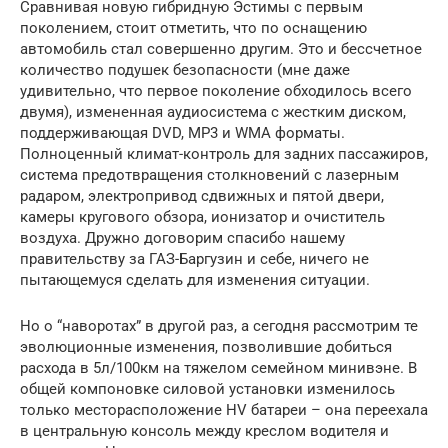
Сравнивая новую гибридную Эстимы с первым
поколением, стоит отметить, что по оснащению
автомобиль стал совершенно другим. Это и бессчетное
количество подушек безопасности (мне даже
удивительно, что первое поколение обходилось всего
двумя), измененная аудиосистема с жестким диском,
поддерживающая DVD, MP3 и WMA форматы.
Полноценный климат-контроль для задних пассажиров,
система предотвращения столкновений с лазерным
радаром, электропривод сдвижных и пятой двери,
камеры кругового обзора, ионизатор и очиститель
воздуха. Дружно договорим спасибо нашему
правительству за ГАЗ-Баргузин и себе, ничего не
пытающемуся сделать для изменения ситуации.
Но о “наворотах” в другой раз, а сегодня рассмотрим те
эволюционные изменения, позволившие добиться
расхода в 5л/100км на тяжелом семейном минивэне. В
общей компоновке силовой установки изменилось
только месторасположение HV батареи – она переехала
в центральную консоль между креслом водителя и