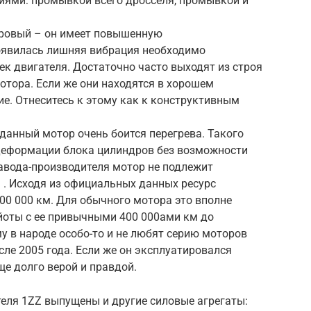
иями: промывкой всего дросселя, промывкой и
дровый – он имеет повышенную
появилась лишняя вибрация необходимо
к двигателя. Достаточно часто выходят из строя
мотора. Если же они находятся в хорошем
ие. Отнеситесь к этому как к конструктивным
 данный мотор очень боится перегрева. Такого
деформации блока цилиндров без возможности
авода-производителя мотор не подлежит
 . Исходя из официальных данных ресурс
200 000 км. Для обычного мотора это вполне
ойоты с ее привычными 400 000ами км до
му в народе особо-то и не любят серию моторов
сле 2005 года. Если же он эксплуатировался
ще долго верой и правдой.
еля 1ZZ выпущены и другие силовые агрегаты: