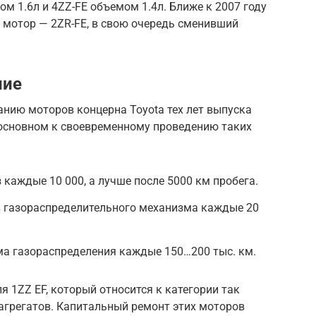
м 1.6л и 4ZZ-FE объемом 1.4л. Ближе к 2007 году
 мотор — 2ZR-FE, в свою очередь сменивший
ние
нию моторов концерна Toyota тех лет выпуска
 основном к своевременному проведению таких
 каждые 10 000, а лучше после 5000 км пробега.
в газораспределительного механизма каждые 20
ма газораспределения каждые 150…200 тыс. км.
ля 1ZZ EF, который относится к категории так
грегатов. Капитальный ремонт этих моторов