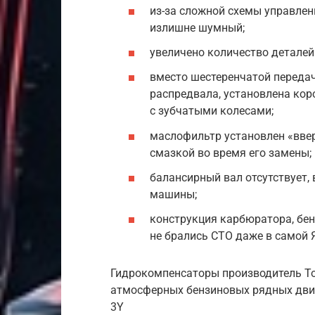
из-за сложной схемы управле
излишне шумный;
увеличено количество деталей
вместо шестеренчатой передач
распредвала, установлена кор
с зубчатыми колесами;
маслофильтр установлен «ввер
смазкой во время его замены;
балансирный вал отсутствует,
машины;
конструкция карбюратора, бен
не брались СТО даже в самой 
Гидрокомпенсаторы производитель To
атмосферных бензиновых рядных движ
3Y