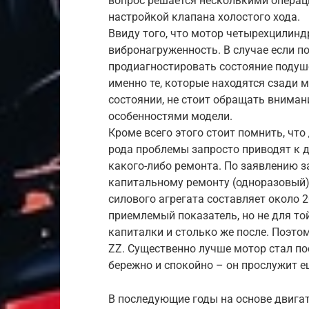
вопрос решается несколькими операц
настройкой клапана холостого хода.
Ввиду того, что мотор четырехцилин
вибронагруженность. В случае если 
продиагностировать состояние подуше
именно те, которые находятся сзади 
состоянии, не стоит обращать вниман
особенностями модели.
Кроме всего этого стоит помнить, что
рода проблемы запросто приводят к 
какого-либо ремонта. По заявлению з
капитальному ремонту (одноразовый)
силового агрегата составляет около 
приемлемый показатель, но не для т
капиталки и столько же после. Поэто
ZZ. Существенно лучше мотор стал по
бережно и спокойно – он прослужит е
В последующие годы на основе двигат