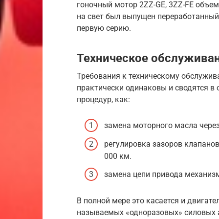
гоночный мотор 2ZZ-GE, 3ZZ-FE объемо
на свет был выпущен переработанный
первую серию.
Техническое обслужива
Требования к техническому обслужива
практически одинаковы и сводятся в
процедур, как:
замена моторного масла через
регулировка зазоров клапано
000 км.
замена цепи привода механиз
В полной мере это касается и двигате
называемых «одноразовых» силовых а