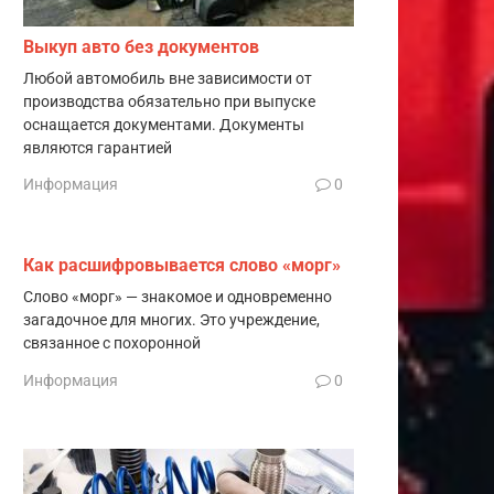
Выкуп авто без документов
Любой автомобиль вне зависимости от
производства обязательно при выпуске
оснащается документами. Документы
являются гарантией
Информация
0
Как расшифровывается слово «морг»
Слово «морг» — знакомое и одновременно
загадочное для многих. Это учреждение,
связанное с похоронной
Информация
0