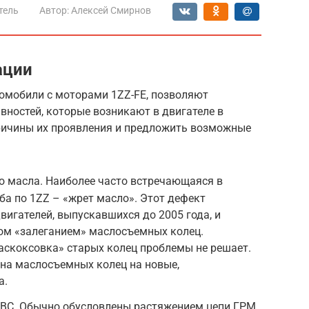
тель
Автор:
Алексей Смирнов
ации
омобили с моторами 1ZZ-FE, позволяют
вностей, которые возникают в двигателе в
причины их проявления и предложить возможные
 масла. Наиболее часто встречающаяся в
а по 1ZZ – «жрет масло». Этот дефект
вигателей, выпускавшихся до 2005 года, и
ом «залеганием» маслосъемных колец.
аскоксовка» старых колец проблемы не решает.
на маслосъемных колец на новые,
а.
ДВС. Обычно обусловлены растяжением цепи ГРМ