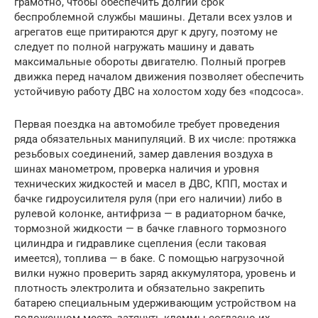
грамотно, чтобы обеспечить долгий срок
беспроблемной службы машины. Детали всех узлов и
агрегатов еще притираются друг к другу, поэтому не
следует по полной нагружать машину и давать
максимальные обороты двигателю. Полный прогрев
движка перед началом движения позволяет обеспечить
устойчивую работу ДВС на холостом ходу без «подсоса».
Первая поездка на автомобиле требует проведения
ряда обязательных манипуляций. В их числе: протяжка
резьбовых соединений, замер давления воздуха в
шинах манометром, проверка наличия и уровня
технических жидкостей и масел в ДВС, КПП, мостах и
бачке гидроусилителя руля (при его наличии) либо в
рулевой колонке, антифриза — в радиаторном бачке,
тормозной жидкости — в бачке главного тормозного
цилиндра и гидравлике сцепления (если таковая
имеется), топлива — в баке. С помощью нагрузочной
вилки нужно проверить заряд аккумулятора, уровень и
плотность электролита и обязательно закрепить
батарею специальным удерживающим устройством на
положенном месте, затянуть клеммы согласно их