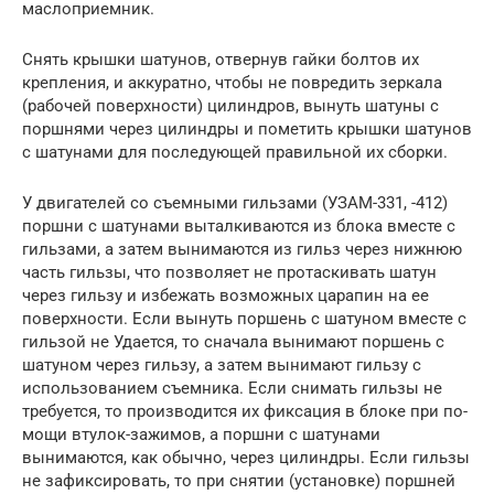
маслоприемник.
Снять крышки шатунов, отвернув гайки болтов их
крепления, и аккуратно, чтобы не повредить зеркала
(рабочей поверхности) ци­линдров, вынуть шатуны с
поршнями через цилиндры и пометить крышки шатунов
с шатунами для последующей правильной их сбор­ки.
У двигателей со съемными гильзами (УЗАМ-331, -412)
поршни с шатунами выталкиваются из блока вместе с
гильзами, а затем выни­маются из гильз через нижнюю
часть гильзы, что позволяет не про­таскивать шатун
через гильзу и избежать возможных царапин на ее
поверхности. Если вынуть поршень с шатуном вместе с
гильзой не Удается, то сначала вынимают поршень с
шатуном через гильзу, а затем вынимают гильзу с
использованием съемника. Если снимать гильзы не
требуется, то производится их фиксация в блоке при по­
мощи втулок-зажимов, а поршни с шатунами
вынимаются, как обычно, через цилиндры. Если гильзы
не зафиксировать, то при снятии (установке) поршней