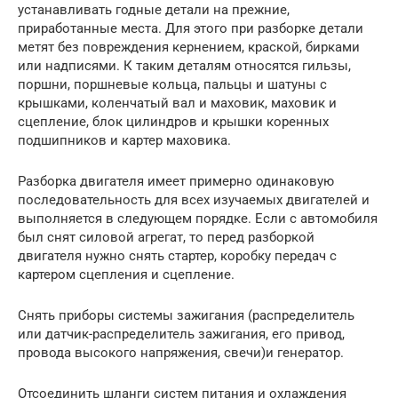
устанавливать годные детали на пре­жние,
приработанные места. Для этого при разборке детали
метят без повреждения кернением, краской, бирками
или надписями. К таким деталям относятся гильзы,
поршни, поршневые кольца, паль­цы и шатуны с
крышками, коленчатый вал и маховик, маховик и
сцепление, блок цилиндров и крышки коренных
подшипников и кар­тер маховика.
Разборка двигателя имеет примерно одинаковую
последователь­ность для всех изучаемых двигателей и
выполняется в следующем порядке. Если с автомобиля
был снят силовой агрегат, то перед раз­боркой
двигателя нужно снять стартер, коробку передач с
картером сцепления и сцепление.
Снять приборы системы зажигания (распределитель
или датчик-распределитель зажигания, его привод,
провода высокого напряже­ния, свечи)и генератор.
Отсоединить шланги систем питания и охлаждения