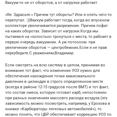
Вакуум-то не от оборотов, а от нагрузки работает
«Re: Здрасьте.» Причем тут обороты? Или я опять чего-то
перепутал. :))Ваккум работает тогда, когда во впускном
коллекторе увеличивается разрежение. Причем пофиг
на каких оборотах. Зависит от нагрузки.Когда мы
пытаемся на «холостых» тронуться с места, то рабоает в
первую очередь вакуумник. А уж потоооом. при
увеличении оборотов — центробежник.Если я не прав
переубедите.C уважением,Владимир
Если смотреть на всю систему в целом, принимая во
внимание тот факт, что изменение УОЗ нужно для
обеспечения нахождения точки макисмального
давления в цилиндре в строго определенном месте
(всегда в районе 12-15 градусов после ВМТ) и тот факт,
что состав смеси, которую готовит карб, непостоянен
при разных знаечениях массовго расхода воздуха (эту
зависимость можно посмотреть, например, у Ерохова в
книжке «Карбюраторы легковых автомобилей»), то
можно понять, что ЦБР обеспечивает коррекцию УОЗ по