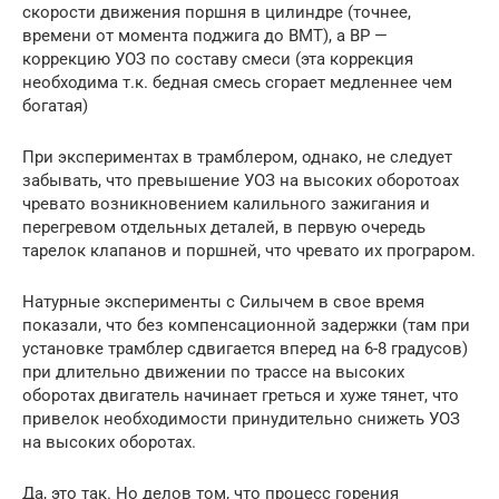
скорости движения поршня в цилиндре (точнее,
времени от момента поджига до ВМТ), а ВР —
коррекцию УОЗ по составу смеси (эта коррекция
необходима т.к. бедная смесь сгорает медленнее чем
богатая)
При экспериментах в трамблером, однако, не следует
забывать, что превышение УОЗ на высоких оборотоах
чревато возникновением калильного зажигания и
перегревом отдельных деталей, в первую очередь
тарелок клапанов и поршней, что чревато их програром.
Натурные эксперименты с Силычем в свое время
показали, что без компенсационной задержки (там при
установке трамблер сдвигается вперед на 6-8 градусов)
при длительно движении по трассе на высоких
оборотах двигатель начинает греться и хуже тянет, что
привелок необходимости принудительно снижеть УОЗ
на высоких оборотах.
Да, это так. Но делов том, что процесс горения