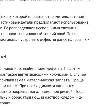
ю.
вка, к которой вносится отвердитель; готовой
астиковые детали предполагают использование
о. Её распределяют несколькими слоями и
т наносится финишный тонкий слой. Также
омогающая устранять дефекты ранее нанесённых
1AzI
авливанием, выбиванием дефекта. При этом
ься также вытягивающими крючками. В случае
припаиваемая металлическая заплата. Проще
ным швом. При необходимости наносится
ость и покрывается адгезионной риской. После
льный обрабатывающий раствор, следом – 2-
ловая.