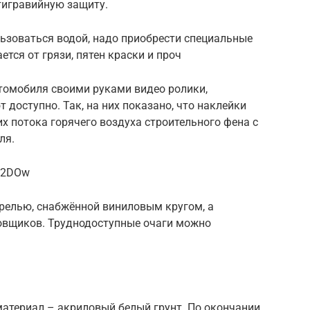
тигравийную защиту.
ьзоваться водой, надо приобрести специальные
тся от грязи, пятен краски и проч
томобиля своими руками видео ролики,
 доступно. Так, на них показано, что наклейки
их потока горячего воздуха строительного фена с
ля.
BW2DOw
релью, снабжённой виниловым кругом, а
овщиков. Труднодоступные очаги можно
атериал – акриловый белый грунт. По окончании