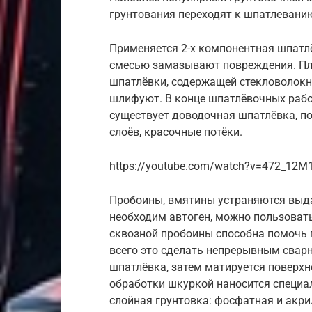
грунтования переходят к шпатлевани
Применяется 2-х компонентная шпатлё
смесью замазывают повреждения. Пл
шпатлёвки, содержащей стекловолокн
шлифуют. В конце шпатлёвочных рабо
существует доводочная шпатлёвка, п
слоёв, красочные потёки.
https://youtube.com/watch?v=472_12M
Пробоины, вмятины устраняются выд
необходим автоген, можно пользоват
сквозной пробоины способна помочь 
всего это сделать непрерывным свар
шпатлёвка, затем матируется поверхн
обработки шкуркой наносится специа
слойная грунтовка: фосфатная и акри