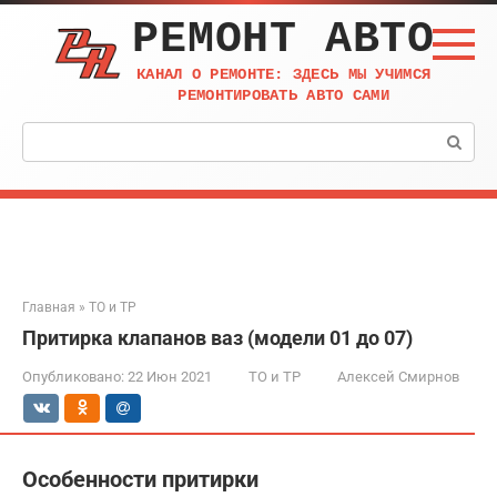
Перейти
РЕМОНТ АВТО
к
контенту
КАНАЛ О РЕМОНТЕ: ЗДЕСЬ МЫ УЧИМСЯ
РЕМОНТИРОВАТЬ АВТО САМИ
Поиск:
Главная
»
ТО и ТР
Притирка клапанов ваз (модели 01 до 07)
Опубликовано:
22 Июн 2021
ТО и ТР
Алексей Смирнов
Особенности притирки