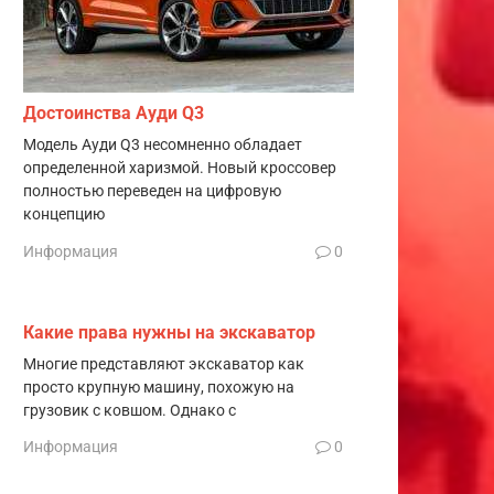
Достоинства Ауди Q3
Модель Ауди Q3 несомненно обладает
определенной харизмой. Новый кроссовер
полностью переведен на цифровую
концепцию
Информация
0
Какие права нужны на экскаватор
Многие представляют экскаватор как
просто крупную машину, похожую на
грузовик с ковшом. Однако с
Информация
0