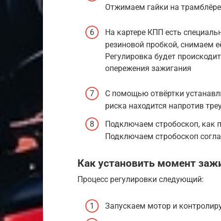
Отжимаем гайки на трамблёре
На картере КПП есть специаль
резиновой пробкой, снимаем е
Регулировка будет проискодит
опережения зажигания
С помощью отвёртки устанавли
риска находится напротив тре
Подключаем стробоскоп, как п
Подключаем стробоскоп согла
Как установить момент заж
Процесс регулировки следующий:
Запускаем мотор и контролир