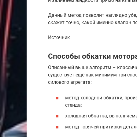
и заливаем жидкость прямо на клапа
Данный метод позволит наглядно убед
скажет точно, какой именно клапан п
Источник
Способы обкатки мотор
Описанный выше алгоритм – классичес
существует ещё как минимум три спо
силового агрегата:
метод холодной обкатки, про
стенда;
холодная обкатка, выполняема
метод горячей притирки детал