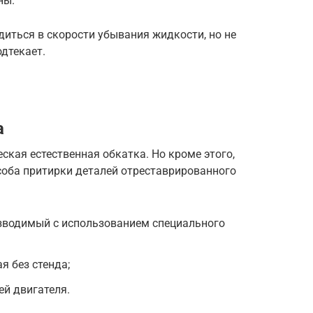
ны.
иться в скорости убывания жидкости, но не
одтекает.
а
кая естественная обкатка. Но кроме этого,
соба притирки деталей отреставрированного
изводимый с использованием специального
я без стенда;
ей двигателя.