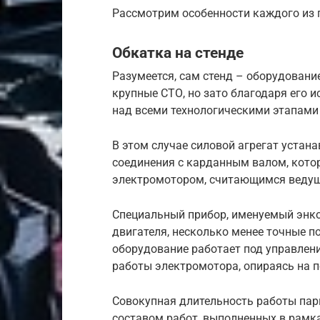
Рассмотрим особенности каждого из 
Обкатка на стенде
Разумеется, сам стенд – оборудование
крупные СТО, но зато благодаря его 
над всеми технологическими этапами
В этом случае силовой агрегат устана
соединения с карданным валом, котор
электромотором, считающимся ведущ
Специальный прибор, именуемый энко
двигателя, несколько менее точные п
оборудование работает под управле
работы электромотора, опираясь на 
Совокупная длительность работы па
составом работ, выполненных в рамк