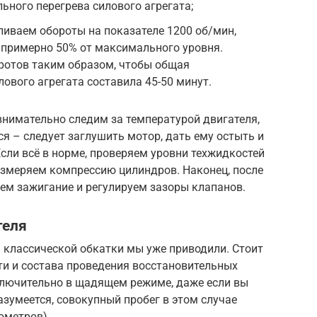
льного перегрева силового агрегата;
ливаем обороты на показателе 1200 об/мин,
 примерно 50% от максимального уровня.
ротов таким образом, чтобы общая
ового агрегата составила 45-50 минут.
внимательно следим за температурой двигателя,
я – следует заглушить мотор, дать ему остыть и
Если всё в норме, проверяем уровни техжидкостей
 измеряем компрессию цилиндров. Наконец, после
ем зажигание и регулируем зазоры клапанов.
теля
 классической обкатки мы уже приводили. Стоит
ти и состава проведения восстановительных
сключительно в щадящем режиме, даже если вы
азумеется, совокупный пробег в этом случае
ометров).