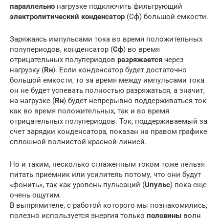
параллельно
нагрузке подключить фильтрующий
электролитический конденсатор
(Cф) большой емкости.
Заряжаясь импульсами тока во время положительных
полупериодов, конденсатор (
Cф
) во время
отрицательных полупериодов
разряжается
через
нагрузку (
Rн
). Если конденсатор будет достаточно
большой емкости, то за время между импульсами тока
он не будет успевать полностью разряжаться, а значит,
на нагрузке (
Rн
) будет непрерывно поддерживаться ток
как во время положительных, так и во время
отрицательных полупериодов. Ток, поддерживаемый за
счет зарядки конденсатора, показан на правом графике
сплошной волнистой красной линией.
Но и таким, несколько сглаженным током тоже нельзя
питать приемник или усилитель потому, что они будут
«фонить», так как уровень пульсаций (
Uпульс
) пока еще
очень ощутим.
В выпрямителе, с работой которого мы познакомились,
полезно используется энергия только
половины
волн