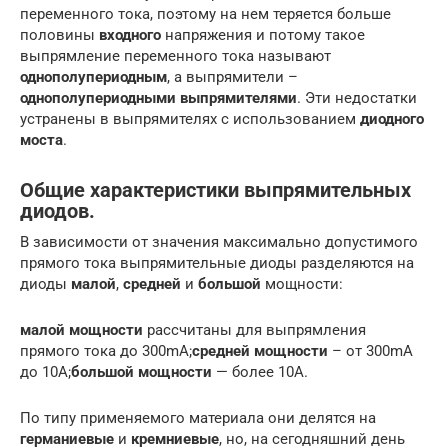
переменного тока, поэтому на нем теряется больше
половины
входного
напряжения и потому такое
выпрямление переменного тока называют
однополупериодным
, а выпрямители –
однополупериодными выпрямителями
. Эти недостатки
устранены в выпрямителях с использованием
диодного
моста
.
Общие характеристики выпрямительных
диодов.
В зависимости от значения максимально допустимого
прямого тока выпрямительные диоды разделяются на
диоды
малой
,
средней
и
большой
мощности:
малой мощности
рассчитаны для выпрямления
прямого тока до 300mA;
средней мощности
– от 300mA
до 10А;
большой мощности
— более 10А.
По типу применяемого материала они делятся на
германиевые
и
кремниевые
, но, на сегодняшний день