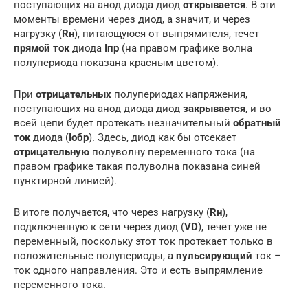
поступающих на анод диода диод
открывается
. В эти
моменты времени через диод, а значит, и через
нагрузку (
Rн
), питающуюся от выпрямителя, течет
прямой ток
диода
Iпр
(на правом графике волна
полупериода показана красным цветом).
При
отрицательных
полупериодах напряжения,
поступающих на анод диода диод
закрывается
, и во
всей цепи будет протекать незначительный
обратный
ток
диода (
Iобр
). Здесь, диод как бы отсекает
отрицательную
полуволну переменного тока (на
правом графике такая полуволна показана синей
пунктирной линией).
В итоге получается, что через нагрузку (
Rн
),
подключенную к сети через диод (
VD
), течет уже не
переменный, поскольку этот ток протекает только в
положительные полупериоды, а
пульсирующий
ток –
ток одного направления. Это и есть выпрямление
переменного тока.