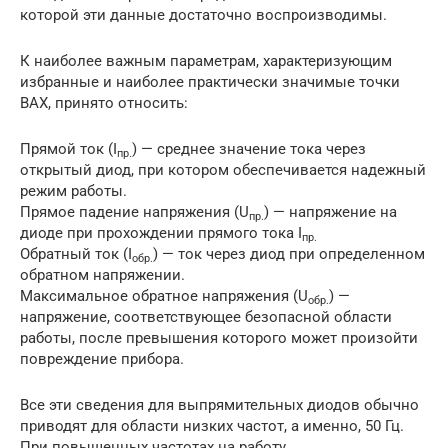
которой эти данные достаточно воспроизводимы.
К наиболее важным параметрам, характеризующим
избранные и наиболее практически значимые точки
ВАХ, принято относить:
Прямой ток (I
) — среднее значение тока через
пр.
открытый диод, при котором обеспечивается надежный
режим работы.
Прямое падение напряжения (U
) — напряжение на
пр.
диоде при прохождении прямого тока I
пр.
Обратный ток (I
) — ток через диод при определенном
обр.
обратном напряжении.
Максимальное обратное напряжения (U
) —
обр.
напряжение, соответствующее безопасной области
работы, после превышения которого может произойти
повреждение прибора.
Все эти сведения для выпрямительных диодов обычно
приводят для области низких частот, a именно, 50 Гц.
При повышенных частотах на работу