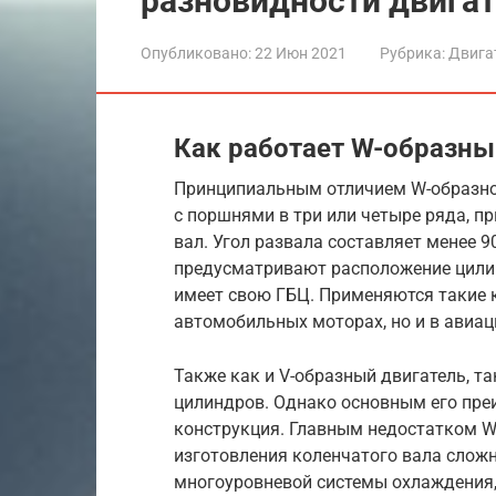
разновидности двига
Опубликовано:
22 Июн 2021
Рубрика:
Двига
Как работает W-образны
Принципиальным отличием W-образно
с поршнями в три или четыре ряда, п
вал. Угол развала составляет менее 
предусматривают расположение цили
имеет свою ГБЦ. Применяются такие 
автомобильных моторах, но и в авиац
Также как и V-образный двигатель, т
цилиндров. Однако основным его пре
конструкция. Главным недостатком W
изготовления коленчатого вала слож
многоуровневой системы охлаждения,