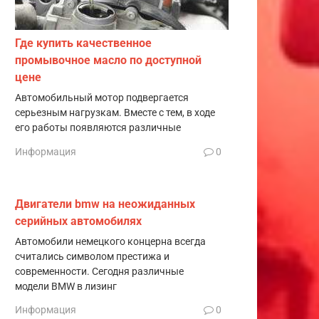
Где купить качественное
промывочное масло по доступной
цене
Автомобильный мотор подвергается
серьезным нагрузкам. Вместе с тем, в ходе
его работы появляются различные
Информация
0
Двигатели bmw на неожиданных
серийных автомобилях
Автомобили немецкого концерна всегда
считались символом престижа и
современности. Сегодня различные
модели BMW в лизинг
Информация
0