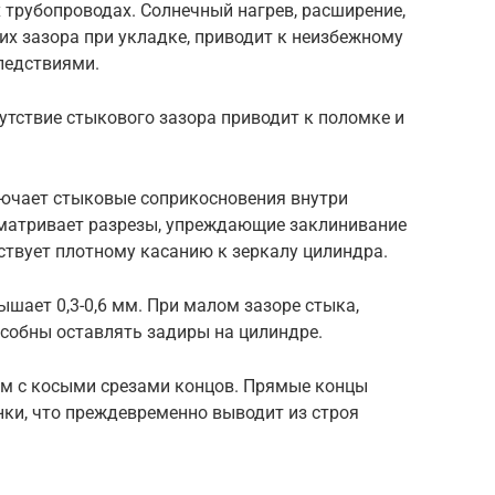
 трубопроводах. Солнечный нагрев, расширение,
х зазора при укладке, приводит к неизбежному
ледствиями.
утствие стыкового зазора приводит к поломке и
лючает стыковые соприкосновения внутри
матривает разрезы, упреждающие заклинивание
бствует плотному касанию к зеркалу цилиндра.
шает 0,3-0,6 мм. При малом зазоре стыка,
особны оставлять задиры на цилиндре.
лям с косыми срезами концов. Прямые концы
ки, что преждевременно выводит из строя