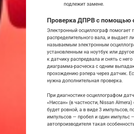
подлежит замене.
Проверка ДПРВ с помощью 
Электронный осциллограф помогает п
распределительного вала, и выдает л
называемым электронным осциллограф
установленным на ноутбук или друго
к датчику распредвала и снять с нег
диаграмма-расческа с одним выпада
прохождению рэпера через датчик. Е
нужна дополнительная проверка.
При диагностике осциллографом датч
«Ниссан» (в частности, Nissan Almera
будет ровной, а в виде 3 импульсов, п
импульсов — пробел и один импульс —
автопроизводителя такая особенность