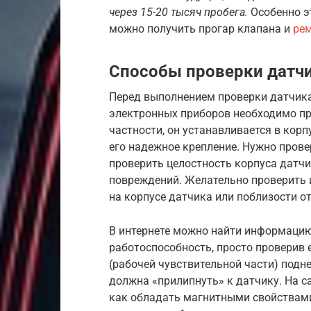
через 15-20 тысяч пробега.
Особенно эт
можно получить прогар клапана и
рем
Способы проверки датч
Перед выполнением проверки датчик
электронных приборов необходимо пр
частности, он устанавливается в ко
его надежное крепление. Нужно прове
проверить целостность корпуса датчи
повреждений. Желательно проверить и
на корпусе датчика или поблизости о
В интернете можно найти информацию
работоспособность, просто проверив е
(рабочей чувствительной части) подн
должна «прилипнуть» к датчику. На с
как обладать магнитными свойствами,