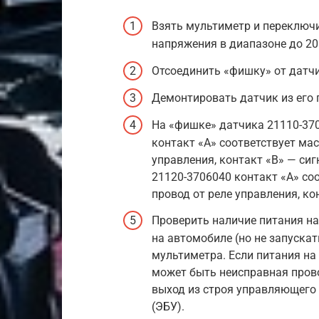
Взять мультиметр и переключи
напряжения в диапазоне до 20
Отсоединить «фишку» от датчи
Демонтировать датчик из его 
На «фишке» датчика 21110-370
контакт «А» соответствует мас
управления, контакт «В» — си
21120-3706040 контакт «А» со
провод от реле управления, ко
Проверить наличие питания н
на автомобиле (но не запуска
мультиметра. Если питания на
может быть неисправная прово
выход из строя управляющего 
(ЭБУ).