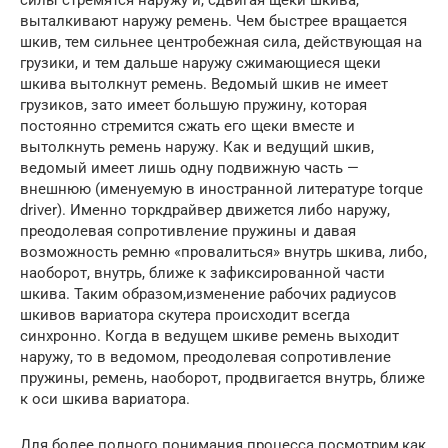
выталкивают наружу ремень. Чем быстрее вращается
шкив, тем сильнее центробежная сила, действующая на
грузики, и тем дальше наружу сжимающиеся щеки
шкива вытолкнут ремень. Ведомый шкив не имеет
грузиков, зато имеет большую пружину, которая
постоянно стремится сжать его щеки вместе и
вытолкнуть ремень наружу. Как и ведущий шкив,
ведомый имеет лишь одну подвижную часть —
внешнюю (именуемую в иностранной литературе torque
driver). Именно торкдрайвер движется либо наружу,
преодолевая сопротивление пружины и давая
возможность ремню «провалиться» внутрь шкива, либо,
наоборот, внутрь, ближе к зафиксированной части
шкива. Таким образом,изменение рабочих радиусов
шкивов вариатора скутера происходит всегда
синхронно. Когда в ведущем шкиве ремень выходит
наружу, то в ведомом, преодолевая сопротивление
пружины, ремень, наоборот, продвигается внутрь, ближе
к оси шкива вариатора.
Для более полного понимания процесса посмотрим,как