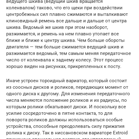
ведущего шкива (ведущий шкив вращается
коленвалом) таково, что его щеки при воздействии
центробежных сил плавно сжимаются и выталкивают
клиновидный ремень все дальше и дальше от центра
шкива. Ведомый же шкив при этом наоборот,
разжимается, и ремень на нем плавно утопает все
ближе и ближе к центру шкива. Чем больше обороты
двигателя — тем больше сжимается ведущий шкив и
разжимается ведомый, тем самым меняя передаточное
число от коленвала к заднему колесу. Этот процесс
хорошо виден на рисунках, прикрепленных к посту.
Иначе устроен тороидный вариатор, который состоит
из соосных дисков и роликов, передающих момент от
одного диска к другому. Для изменения передаточного
числа меняются положение роликов и их радиусы, по
которым ролики обкатывают диски. И поскольку все
усилие сосредоточено в пятне контакта, то для
поворота роликов должны использоваться особые
устройства, способные преодолевать силу прижатия
ролика к диску. Так в ниссановском вариаторе Extroid