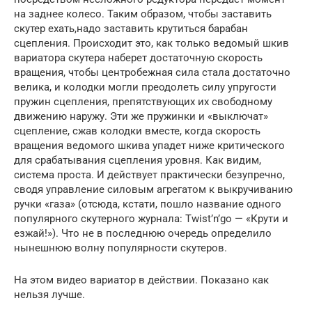
на заднее колесо. Таким образом, чтобы заставить
скутер ехать,надо заставить крутиться барабан
сцепления. Происходит это, как только ведомый шкив
вариатора скутера наберет достаточную скорость
вращения, чтобы центробежная сила стала достаточно
велика, и колодки могли преодолеть силу упругости
пружин сцепления, препятствующих их свободному
движению наружу. Эти же пружинки и «выключат»
сцепление, сжав колодки вместе, когда скорость
вращения ведомого шкива упадет ниже критического
для срабатывания сцепления уровня. Как видим,
система проста. И действует практически безупречно,
сводя управление силовым агрегатом к выкручиванию
ручки «газа» (отсюда, кстати, пошло название одного
популярного скутерного журнала: Twist’n’go — «Крути и
езжай!»). Что не в последнюю очередь определило
нынешнюю волну популярности скутеров.
На этом видео вариатор в действии. Показано как
нельзя лучше.