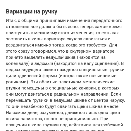
Вариации на ручку
Итак, с общими принципами изменения передаточного
отношения все должно быть ясно, теперь самое время
приступить к механизму этого изменения, то есть как
заставить шкивы вариатора скутера сдвигаться и
раздвигаться именно тогда, когда это требуется. Для
этого сразу оговоримся, что в скутерном вариаторе
принято выделять
ведущий
шкив (находится на
коленвалу) и
ведомый
(находится на валу сцепления). В
недрах ведущего шкива находятся специальные грузики
цилиндрической формы (иногда также называемые
роликами). Эти облитые пластиком металлические
втулки помещены в специальные канавки, в которых
они могут двигаться в радиальном направлении. Если
перемещать грузики в ведущем шкиве от центра наружу,
то они неизбежно будут сдвигать щеки шкива вместе.
На самом деле, разумеется, движется лишь одна щека
шкива вариатора, но это не принципиально. При
вращении шкива грузики под действием центробежной
силы стремятся наружу и, сдвигая щеки шкива,