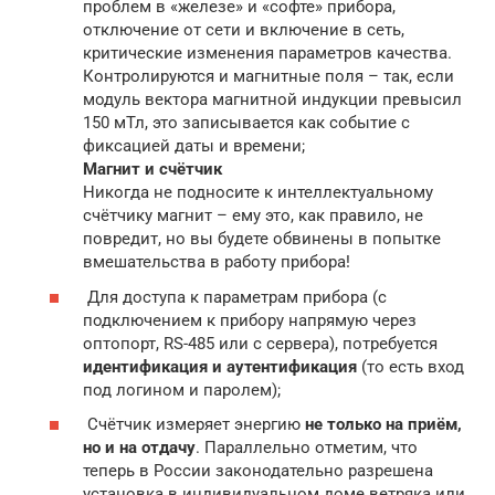
проблем в «железе» и «софте» прибора,
отключение от сети и включение в сеть,
критические изменения параметров качества.
Контролируются и магнитные поля – так, если
модуль вектора магнитной индукции превысил
150 мТл, это записывается как событие с
фиксацией даты и времени;
Магнит и счётчик
Никогда не подносите к интеллектуальному
счётчику магнит – ему это, как правило, не
повредит, но вы будете обвинены в попытке
вмешательства в работу прибора!
Для доступа к параметрам прибора (с
подключением к прибору напрямую через
оптопорт, RS-485 или с сервера), потребуется
идентификация и аутентификация
(то есть вход
под логином и паролем);
Счётчик измеряет энергию
не только на приём,
но и на отдачу
. Параллельно отметим, что
теперь в России законодательно разрешена
установка в индивидуальном доме ветряка или