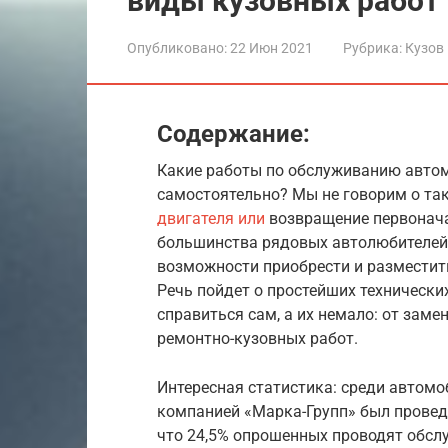
виды кузовных работ
Опубликовано:
22 Июн 2021
Рубрика:
Кузов
Содержание:
Какие работы по обслуживанию авто
самостоятельно? Мы не говорим о та
двигателя или
возвращение первонача
большинства рядовых автолюбителей 
возможности приобрести и разместит
Речь пойдет о простейших технически
справиться сам, а их немало: от зам
ремонтно-кузовных работ.
Интересная статистика: среди автом
компанией «Марка-Групп» был проведе
что 24,5% опрошенных проводят обслу