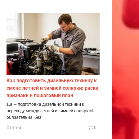
Как подготовить дизельную технику к
смене летней и зимней солярки: риски,
признаки и пошаговый план
Да — подготовка дизельной техники к
переходу между летней и зимней соляркой
обязательна: без
Статьи
0