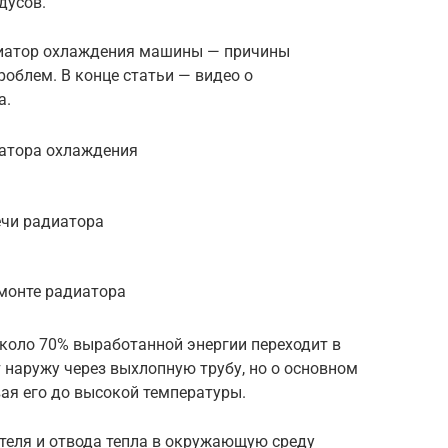
дусов.
диатор охлаждения машины — причины
роблем. В конце статьи — видео о
а.
атора охлаждения
ечи радиатора
монте радиатора
около 70% выработанной энергии переходит в
т наружу через выхлопную трубу, но о основном
вая его до высокой температуры.
теля и отвода тепла в окружающую среду