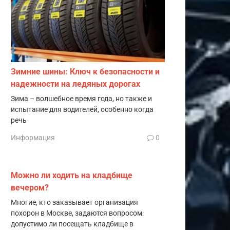
Зимние шины: Ключ к безопасности и
надежности на ледяных дорогах
Зима – волшебное время года, но также и
испытание для водителей, особенно когда
речь
Информация
0
Можно ли ходить на кладбище
вечером?
Многие, кто заказывает организация
похорон в Москве, задаются вопросом:
допустимо ли посещать кладбище в