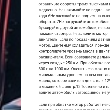
ограничьте обороты тремя тысячами 
медленно. Не нажимайте на педаль ак
хода.6Не заезжайте на подъем на выс
оборотах.7Не нагружайте автомобиль.
буксируйте другой автомобиль, не во
помощи стартера. Не заводите мотор 
двигатель. Если по показаниям датчи
мотор. Дайте ему охладиться, прежд
контролируйте уровень масла в двиг
расширителя. Если совершаете дальню
через каждые 250 км. При обкатке в
300 г на 1000 км. Оценить его можно
минимальным уровнем на нем составл
масло, которое залито в двигатель.1
и масляный фильтр.13Постепенно и пл
водите автомобиль «агрессивно», не у
Если при обкатке мотор работает нен