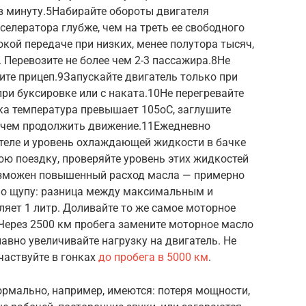
в минуту.5Набирайте обороты двигателя
селератора глубже, чем на треть ее свободного
окой передаче при низких, менее полутора тысяч,
 Перевозите не более чем 2-3 пассажира.8Не
зите прицеп.9Запускайте двигатель только при
при буксировке или с наката.10Не перегревайте
ка температура превышает 105оС, заглушите
е чем продолжить движение.11Ежедневно
ателе и уровень охлаждающей жидкости в бачке
ю поездку, проверяйте уровень этих жидкостей
озможен повышенный расход масла — примерно
 по щупу: разница между максимальным и
яет 1 литр. Доливайте то же самое моторное
2Через 2500 км пробега замените моторное масло
авно увеличивайте нагрузку на двигатель. Не
частвуйте в гонках
до пробега в 5000 км
.
ормально, например, имеются: потеря мощности,