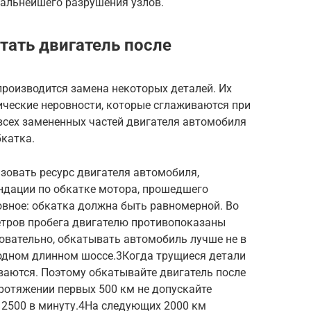
дальнейшего разрушения узлов.
атать двигатель после
производится замена некоторых деталей. Их
ические неровности, которые сглаживаются при
всех замененных частей двигателя автомобиля
бкатка.
зовать ресурс двигателя автомобиля,
ндации по обкатке мотора, прошедшего
вное: обкатка должна быть равномерной. Во
етров пробега двигателю противопоказаны
овательно, обкатывать автомобиль лучше не в
бодном длинном шоссе.3Когда трущиеся детали
ваются. Поэтому обкатывайте двигатель после
ротяжении первых 500 км не допускайте
2500 в минуту.4На следующих 2000 км