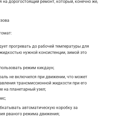
 на дорогостоящий ремонт, который, конечно же,
узова
томат:
ует прогревать до рабочей температуры для
жидкостью нужной консистенции, зимой это
пользовать режим кикдаун;
раль не включился при движении, что может
авления трансмиссионной жидкости при его
е на планетарный узел;
ес;
обкатывать автоматическую коробку за
ния рваного режима движения;