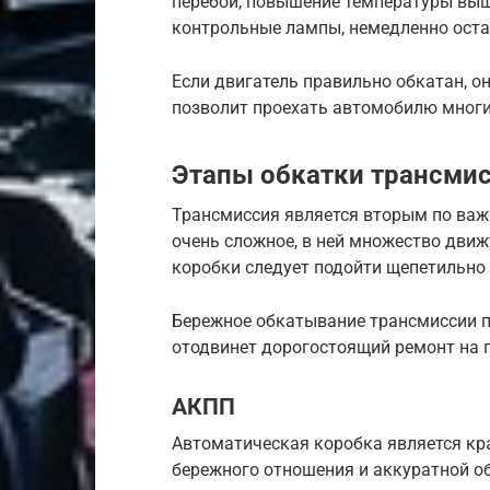
перебои, повышение температуры выше
контрольные лампы, немедленно остан
Если двигатель правильно обкатан, он
позволит проехать автомобилю многи
Этапы обкатки трансми
Трансмиссия является вторым по важн
очень сложное, в ней множество движ
коробки следует подойти щепетильно
Бережное обкатывание трансмиссии п
отодвинет дорогостоящий ремонт на 
АКПП
Автоматическая коробка является к
бережного отношения и аккуратной о