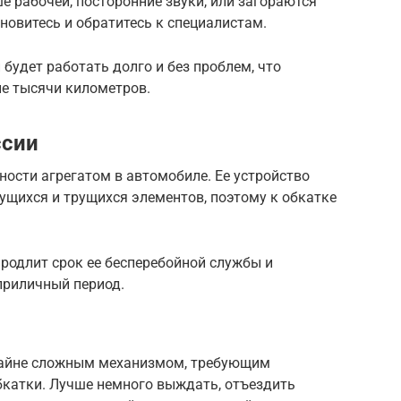
 рабочей, посторонние звуки, или загораются
овитесь и обратитесь к специалистам.
 будет работать долго и без проблем, что
е тысячи километров.
ссии
ости агрегатом в автомобиле. Ее устройство
ущихся и трущихся элементов, поэтому к обкатке
родлит срок ее бесперебойной службы и
приличный период.
райне сложным механизмом, требующим
бкатки. Лучше немного выждать, отъездить