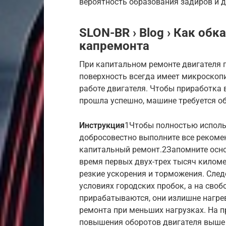
вероятность образования задиров и 
SLON-BR › Blog › Как обк
капремонта
При капитальном ремонте двигателя 
поверхность всегда имеет микроскоп
работе двигателя. Чтобы приработка 
прошла успешно, машине требуется о
Инструкция
1Чтобы полностью исполь
добросовестно выполните все рекоме
капитальный ремонт.2Запомните осно
время первых двух-трех тысяч килом
резкие ускорения и торможения. След
условиях городских пробок, а на сво
прирабатываются, они излишне нагре
ремонта при меньших нагрузках. На п
повышения оборотов двигателя выше 