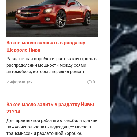
Какое масло заливать в раздатку
Шевроле Нива
Раздаточная коробка играет важную роль в
распределении мощности между осями
автомобиля, который пережил ремонт
Информация
0
Какое масло залить в раздатку Нивы
21214
Для правильной работы автомобиля крайне
важно использовать подходящее масло в
трансмиссии и раздаточной коробке.