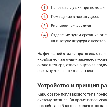
Нагрев заглушки при помощи 
Помещение в нее штуцера.
Ввинчивание жиклера.
Отделение путем срезания от 
на выступе штуцера с некотор
На финишной стадии протягивают лин
«крабовую» заглушку заменяют усов
около штуцера, отвечающего за пода
фиксируется на шестиграннике.
Устройство и принцип р
Карбюратор поплавкового типа предс
систему питания. За время использо
разработано большое количество кар