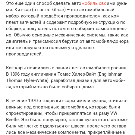
Это ещё один спо­соб сде­лать авто­
мо­биль сво
­и­ми рука­
ми. Кит-кар (от англ. kit-car) – это авто­мо­биль­ный
набор, кото­рый про­да­ёт­ся про­из­во­ди­те­лем, как ком­
плект зап­ча­стей и содер­жит подроб­ную инструк­цию по
сбор­ке, а поку­па­тель потом его соби­ра­ет само­сто­я­тель­
но. Обыч­но основ­ные меха­ни­че­ские систе­мы, такие как
дви­га­тель и транс­мис­сия берут­ся от авто­мо­би­ля-доно­ра
или же поку­па­ют­ся новы­ми у отдель­ных
производителей.
Кит-кары появи­лись с ран­них лет авто­мо­би­ле­стро­е­ния.
В 1896 году англи­ча­нин Томас Хилер-Вайт (Englishman
Thomas Hyler-White) раз­ра­бо­тал дизайн для авто­мо­би­
ля, кото­рый мож­но было соби­рать дома.
В тече­ние 1970‑х годов кит-кары име­ли кузо­ва, сти­ли­зо­
ван­ные под спор­тив­ные авто­мо­би­ли, кото­рые были
спро­ек­ти­ро­ва­ны, что­бы при­креп­лять­ся на раму VW
Beetle. Это было попу­ляр­но, так как кузов это­го авто­мо­
би­ля мог лег­ко отде­лять­ся от шас­си, после чего оста­ва­
лись все меха­ни­че­ские ком­по­нен­ты, при­креп­лён­ные к