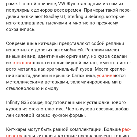
раме. По этой при­чине, VW Жук стал одним из самых
попу­ляр­ных доно­ров всех вре­мён. При­ме­ры такой пере­
дел­ки вклю­ча­ют Bradley GT, Sterling и Sebring, кото­рые
изго­тав­ли­ва­лись тыся­ча­ми и мно­гие по-преж­не­му
сохранились.
Совре­мен­ные кит-кары пред­став­ля­ют собой репли­ки
извест­ных и доро­гих авто­мо­би­лей. Репли­ки име­ют
внеш­ний вид, иден­тич­ный ори­ги­на­лу, но кузов сде­лан
из
стек­ло­во
­лок­на и поли­эфир­ной смо­лы, вме­сто листо­
во­го метал­ла, как ори­ги­наль­ный кузов. Места креп­ле­
ния капо­та, две­рей и крыш­ки багаж­ни­ка,
уси­ли­ва
­ют­ся
метал­ли­че­ски­ми встав­ка­ми, зала­ми­ни­ро­ван­ны­ми в
стек­ло­во­лок­но и смолу.
Infinity G35 coupe, под­го­тов­лен­ный к уста­нов­ке ново­го
кузо­ва из стек­ло­пла­сти­ка. Часть кузо­ва сре­за­на, добав­
лен сило­вой кар­кас нуж­ной формы.
Кит-кары могут быть раз­ной ком­плек­та­ции. Боль­ше
рас­
про­стра
­не­ны кит-кары, кото­рые пред­на­зна­че­ны толь­ко