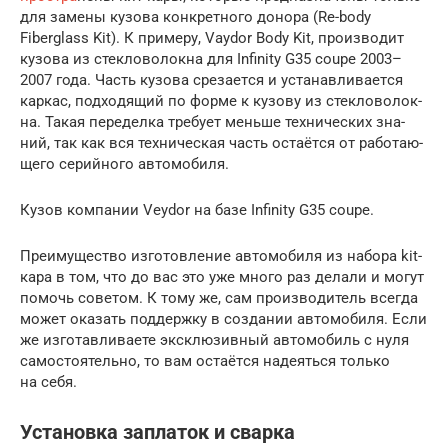
для заме­ны кузо­ва кон­крет­но­го доно­ра (Re-body
Fiberglass Kit). К при­ме­ру, Vaydor Body Kit, про­из­во­дит
кузо­ва из стек­ло­во­лок­на для Infinity G35 coupe 2003–
2007 года. Часть кузо­ва сре­за­ет­ся и уста­нав­ли­ва­ет­ся
кар­кас, под­хо­дя­щий по фор­ме к кузо­ву из стек­ло­во­лок­
на. Такая пере­дел­ка тре­бу­ет мень­ше тех­ни­че­ских зна­
ний, так как вся тех­ни­че­ская часть оста­ёт­ся от рабо­та­ю­
ще­го серий­но­го автомобиля.
Кузов ком­па­нии Veydor на базе Infinity G35 coupe.
Пре­иму­ще­ство изго­тов­ле­ние авто­мо­би­ля из набо­ра kit-
кара в том, что до вас это уже мно­го раз дела­ли и могут
помочь сове­том. К тому же, сам про­из­во­ди­тель все­гда
может ока­зать под­держ­ку в созда­нии авто­мо­би­ля. Если
же изго­тав­ли­ва­е­те экс­клю­зив­ный авто­мо­биль с нуля
само­сто­я­тель­но, то вам оста­ёт­ся наде­ять­ся толь­ко
на себя.
Установка заплаток и сварка