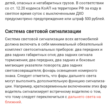
детей, опасных и негабаритных грузов. В соответствии
со ст. 12.20 кодекса КоАП на территории РФ за езду в
светлое время суток с выключенными ДХО
предусмотрено предупреждение или штраф 500 рублей.
Система световой сигнализации
Система световой сигнализации всех автомобилей
должна включать в себя минимальный обязательный
комплект светосиг­нальных приборов: два передних и
два задних габаритных огня; два задних сигнала
торможения; два передних, два задних и боковые
мигающие указатели поворота; два задних
световозвращателя; фо­нарь освещения номерного
знака. Следует отметить, что фары даль­него света
могут выполнять дополнительную функцию сигнализа­
ции. Например, кратковременным включением этих фар
водитель сигнализирует встречному водителю о том,
что тому следует пе­реключиться с
дальнего света на
ближний
.