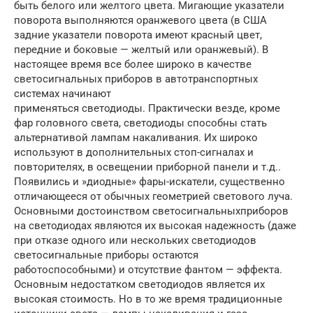
быть белого или желтого цвета. Мигающие указатели
поворота выполняются оранжевого цвета (в США
задние указатели поворота имеют красный цвет,
передние и боковые — желтый или оранжевый). В
настоящее время все более широко в качестве
светосигнальных приборов в автотранспортных
системах начинают
применяться светодиоды. Практически везде, кроме
фар головного света, светодиоды способны стать
альтернативой лампам накаливания. Их ши­роко
используют в дополнительных стоп-сигналах и
повторителях, в освещении приборной панели и т.д..
Появились и »диодные» фа­ры-искатели, существенно
отличающееся от обычных геометрией светового луча.
Основными достоинством светосигнальныхприбо­ров
на светодиодах являются их высокая надежность (даже
при отказе одного или нескольких светодиодов
светосигнальные приборы ос­таются
работоспособными) и отсутствие фантом — эффекта.
Основным недостатком светодиодов является их
высокая стоимость. Но в то же время традиционные