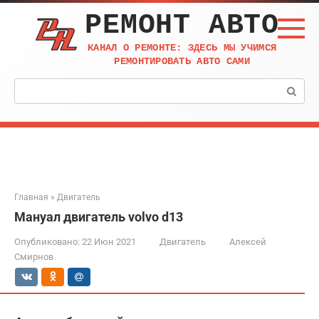
Перейти
РЕМОНТ АВТО
к
контенту
КАНАЛ О РЕМОНТЕ: ЗДЕСЬ МЫ УЧИМСЯ
РЕМОНТИРОВАТЬ АВТО САМИ
Поиск:
Главная
»
Двигатель
Мануал двигатель volvo d13
Опубликовано:
22 Июн 2021
Двигатель
Алексей
Смирнов