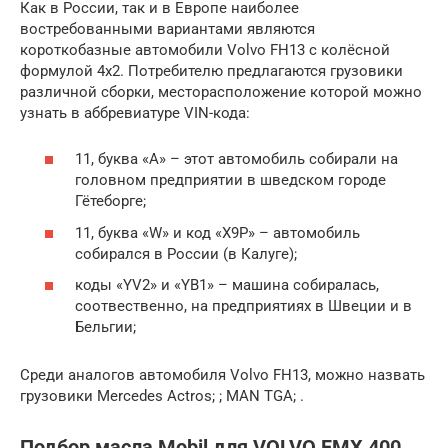
Как в России, так и в Европе наиболее
востребованными вариантами являются
короткобазные автомобили Volvo FH13 с колёсной
формулой 4х2. Потребителю предлагаются грузовики
различной сборки, месторасположение которой можно
узнать в аббревиатуре VIN-кода:
11, буква «A» – этот автомобиль собирали на
головном предприятии в шведском городе
Гётеборге;
11, буква «W» и код «X9P» – автомобиль
собирался в России (в Калуге);
коды «YV2» и «YB1» – машина собиралась,
соотвественно, на предприятиях в Швеции и в
Бельгии;
Среди аналогов автомобиля Volvo FH13, можно назвать
грузовики Mercedes Actros; ; MAN TGA; .
Подбор масла Mobil для VOLVO FMX 400