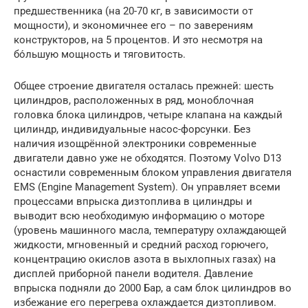
предшественника (на 20-70 кг, в зависимости от
мощности), и экономичнее его – по заверениям
конструкторов, на 5 процентов. И это несмотря на
бо́льшую мощность и тяговитость.
Общее строение двигателя осталась прежней: шесть
цилиндров, расположенных в ряд, моноблочная
головка блока цилиндров, четыре клапана на каждый
цилиндр, индивидуальные насос-форсунки. Без
наличия изощрённой электроники современные
двигатели давно уже не обходятся. Поэтому Volvo D13
оснастили современным блоком управления двигателя
EMS (Engine Management System). Он управляет всеми
процессами впрыска дизтоплива в цилиндры и
выводит всю необходимую информацию о моторе
(уровень машинного масла, температуру охлаждающей
жидкости, мгновенный и средний расход горючего,
концентрацию окислов азота в выхлопных газах) на
дисплей приборной панели водителя. Давление
впрыска подняли до 2000 Бар, а сам блок цилиндров во
избежание его перегрева охлаждается дизтопливом.