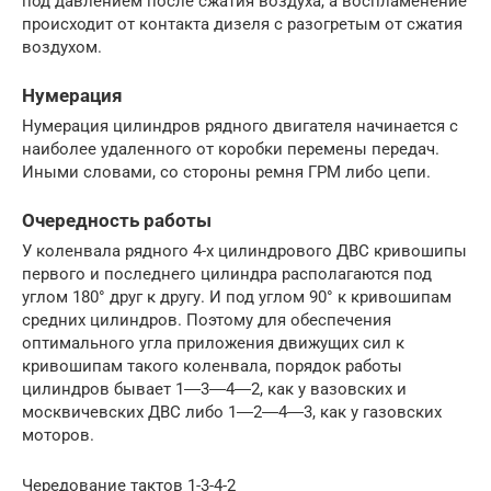
под давлением после сжатия воздуха, а воспламенение
происходит от контакта дизеля с разогретым от сжатия
воздухом.
Нумерация
Нумерация цилиндров рядного двигателя начинается с
наиболее удаленного от коробки перемены передач.
Иными словами, со стороны ремня ГРМ либо цепи.
Очередность работы
У коленвала рядного 4-х цилиндрового ДВС кривошипы
первого и последнего цилиндра располагаются под
углом 180° друг к другу. И под углом 90° к кривошипам
средних цилиндров. Поэтому для обеспечения
оптимального угла приложения движущих сил к
кривошипам такого коленвала, порядок работы
цилиндров бывает 1―3―4―2, как у вазовских и
москвичевских ДВС либо 1―2―4―3, как у газовских
моторов.
Чередование тактов 1-3-4-2