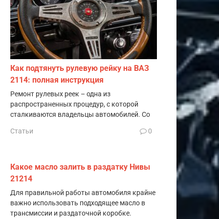
Как подтянуть рулевую рейку на ВАЗ
2114: полная инструкция
Ремонт рулевых реек – одна из
распространенных процедур, с которой
сталкиваются владельцы автомобилей. Со
Статьи
0
Какое масло залить в раздатку Нивы
21214
Для правильной работы автомобиля крайне
важно использовать подходящее масло в
трансмиссии и раздаточной коробке.