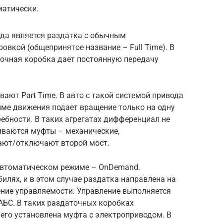
атически.
да является раздатка с обычным
вкой (общепринятое название – Full Time). В
точная коробка дает постоянную передачу
ют Part Time. В авто с такой системой привода
ме движения подает вращение только на одну
ребности. В таких агрегатах дифференциал не
ливаются муфты – механические,
ают/отключают второй мост.
 автоматическом режиме – OnDemand.
илях, и в этом случае раздатка направлена на
ние управляемости. Управление выполняется
АБС. В таких раздаточных коробках
него установлена муфта с электроприводом. В