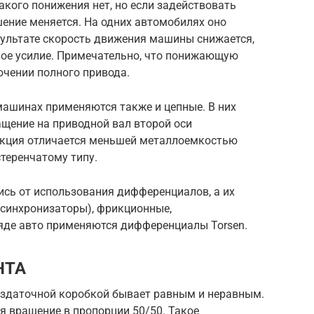
какого понижения нет, но если задействовать
шение меняется. На одних автомобилях оно
 результате скорость движения машины снижается,
вое усилие. Примечательно, что понижающую
ючении полного привода.
ашинах применяются также и цепные. В них
ащение на приводной вал второй оси
укция отличается меньшей металлоемкостью
стеренчатому типу.
ись от использования дифференциалов, а их
(синхронизаторы), фрикционные,
яде авто применяются дифференциалы Torsen.
НТА
аздаточной коробкой бывает равным и неравным.
ся вращение в пропорции 50/50. Такое