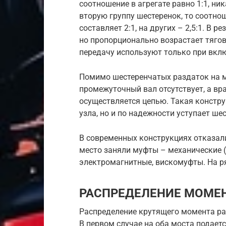
соотношение в агрегате равно 1:1, ни
вторую группу шестеренок, то соотно
составляет 2:1, на других – 2,5:1. В
но пропорционально возрастает тяго
передачу используют только при вкл
Помимо шестеренчатых раздаток на м
промежуточный вал отсутствует, а вр
осуществляется цепью. Такая констр
узла, но и по надежности уступает ше
В современных конструкциях отказал
место заняли муфты – механические 
электромагнитные, вискомуфты. На р
РАСПРЕДЕЛЕНИЕ МОМЕ
Распределение крутящего момента р
В первом случае на оба моста подает