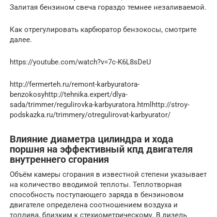
Залитая бензином свеча гораздо темнее незаливаемой.
Как отрегулировать карбюратор бензокосы, смотрите
далее.
https://youtube.com/watch?v=7c-K6L8sDeU
http://fermerteh.ru/remont-karbyuratora-
benzokosyhttp://tehnika.expert/dlya-
sada/trimmer/regulirovka-karbyuratora.htmlhttp://stroy-
podskazka.ru/trimmery/otregulirovat-karbyurator/
Влияние диаметра цилиндра и хода
поршня на эффективный кпд двигателя
внутреннего сгорания
Объём камеры сгорания в известной степени указывает
на количество вводимой теплоты. Теплотворная
способность поступающего заряда в бензиновом
двигателе определена соотношением воздуха и
топлива, близким к стехиометрическому. В дизель