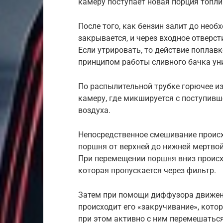
камеру поступает новая порция топли
После того, как бензин залит до необ
закрывается, и через входное отверс
Если утрировать, то действие попла
принципом работы сливного бачка ун
По распылительной трубке горючее и
камеру, где микшируется с поступив
воздуха.
Непосредственное смешивание проис
поршня от верхней до нижней мертвой
При перемещении поршня вниз происх
которая пропускается через фильтр.
Затем при помощи диффузора движени
происходит его «закручивание», котор
при этом активно с ним перемешатьс