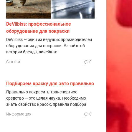
DeVilbiss: профессиональное
оборудование для покраски
DeVilbiss — один из ведущих производителей
оборудования для покраски. Узнайте об
истории бренда, линейках
Статьи
0
Подбираем краску для авто правильно
Правильно покрасить транспортное
средство — это целая наука. Необходимо
знать свойство красок, правила подбора
Информация
0