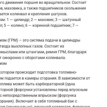
го движения поршня во вращательное. Состоит
ов, маховика, а также подшипников скольжения
ается коленвал и крепления шатунов.
м: 1 — цилиндр; 2 — маховик; 3 — шатунный
; 5 — колено; 6 — коренной подшипник; 7 —
изм (ГРМ) – это система подачи в цилиндры
твода выхлопных газов. Состоит из
ромыслами или штангами, ремня ГРМ, благодаря
т синхронно с оборотами коленвала.
низм
 котором происходит подготовка топливно-
ем подается в камеры сгорания. В зависимости от
топлива может быть карбюраторной (одна
кторной (форсунки установлены перед впускным
 с непосредственным впрыском (форсунка
орания). Включает в себя топливный бак с
ор (опционально), впускной коллектор, форсунки,