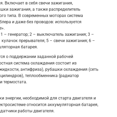
я. Включает в себя свечи зажигания,
шки зажигания, а также распределитель
рого типа. В современных моторах система
блера и даже без проводов: используется
е».
1 – генератор; 2 – выключатель зажигания; 3 –
 кулачок прерывателя; 5 – свечи зажигания; 6 –
уляторная батарея.
тся о поддержании заданной рабочей
стная система охлаждения состоит из
идкости, антифриза), рубашки охлаждения (сеть
 цилиндров), теплообменника (радиатор
и термостата.
ки энергии, необходимой для старта двигателя и
ектросистеме относится аккумуляторная батарея,
и датчики работы двигателя.