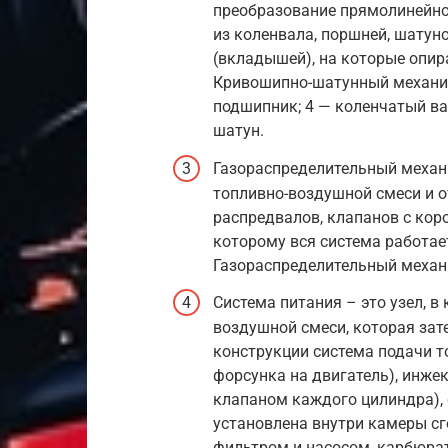
преобразование прямолинейно
из коленвала, поршней, шатун
(вкладышей), на которые опир
Кривошипно-шатунный механиз
подшипник; 4 — коленчатый вал
шатун.
Газораспределительный механ
топливно-воздушной смеси и о
распредвалов, клапанов с ко
которому вся система работае
Газораспределительный меха
Система питания – это узел, в
воздушной смеси, которая зат
конструкции система подачи 
форсунка на двигатель), инже
клапаном каждого цилиндра),
установлена внутри камеры сг
фильтром и насосом, карбюрат