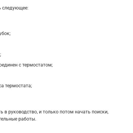
ь следующее:
убок;
;
оединен с термостатом;
а термостата;
ь в руководство, и только потом начать поиски,
тельные работы.