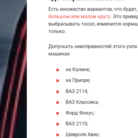
Есть множество вариантов, что будет
большом или малом кругу
. Это приве
выбрасывать тосол, изменится нормал
только.
Допускать неисправностей этого узла 
машинах:
на Калине;
на Приоре;
ВАЗ 2114;
ВАЗ Классика;
Форд Фокус;
ВАЗ 2110;
Шевроле Авео;